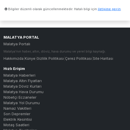
Bilgiler düzenli olarak güncellenmektedir. Hatalı bilgi için
iletişime geçin
.
MALATYA PORTAL
Malatya Portalı
Malatya'nın haber, altın, döviz, hava durumu ve yerel bilgi kaynağı.
Hakkımızda
|
Künye
|
Gizlilik Politikası
|
Çerez Politikası
|
Site Haritası
Hızlı Erişim
Malatya Haberleri
Malatya Altın Fiyatları
Malatya Döviz Kurları
Malatya Hava Durumu
Nöbetçi Eczaneler
Malatya Yol Durumu
Namaz Vakitleri
Son Depremler
Elektrik Kesintisi
Motaş Saatleri