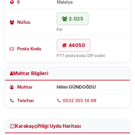
İl
Malatya
2.025
Nüfus
kişi
44050
Posta Kodu
PTT posta kodu (ZIP code)
Muhtar Bilgileri
Muhtar
Hilmi GÜNDOĞDU
Telefon
0532 355 14 98
Karakaşçiftliği Uydu Haritası