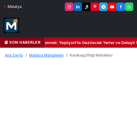
Malatya
📰 SON HABERLER
Yeşil Kalbi ve Kültür Cenneti: Yeşilyurt’ta Gezilecek Yerler ve Detaylı
Ana Sayfa
Malatya Mahalleleri
Karakaşçiftliği Mahallesi