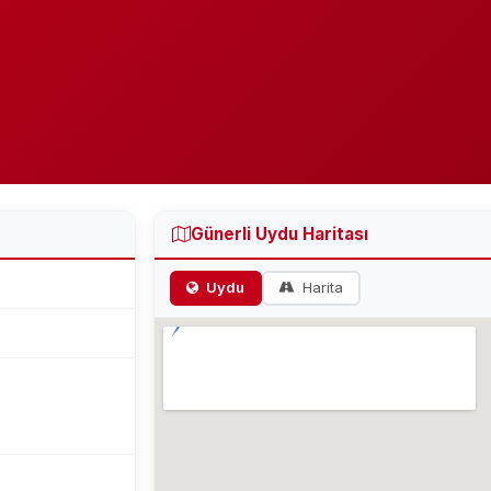
Günerli Uydu Haritası
Uydu
Harita