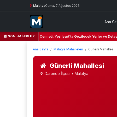
Malatya
Cuma, 7 Ağustos 2026
Ana Sa
📰 SON HABERLER
 Yeşil Kalbi ve Kültür Cenneti: Yeşilyurt’ta Gezilecek Yerler ve Detayl
Ana Sayfa
Malatya Mahalleleri
Günerli Mahallesi
Günerli Mahallesi
Darende İlçesi • Malatya