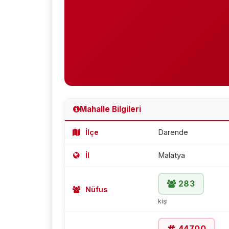
Mahalle Bilgileri
İlçe
Darende
İl
Malatya
283
Nüfus
kişi
44700