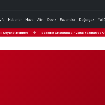
yfa
Haberler
Hava
Altın
Döviz
Eczaneler
Doğalgaz
Yol 
ı Seyahat Rehberi
◆
Bozkırın Ortasında Bir Vaha: Yazıhan’da Gez