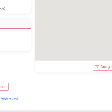
ode)
Google
leri
iletişime geçin
.