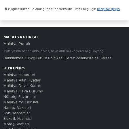
Bilgiler düzenli olarak güncellenmektedir. Hatalı bilgi için
iletişime geçin
.
MALATYA PORTAL
Malatya Portalı
Malatya'nın haber, altın, döviz, hava durumu ve yerel bilgi kaynağı.
Hakkımızda
|
Künye
|
Gizlilik Politikası
|
Çerez Politikası
|
Site Haritası
Hızlı Erişim
Malatya Haberleri
Malatya Altın Fiyatları
Malatya Döviz Kurları
Malatya Hava Durumu
Nöbetçi Eczaneler
Malatya Yol Durumu
Namaz Vakitleri
Son Depremler
Elektrik Kesintisi
Motaş Saatleri