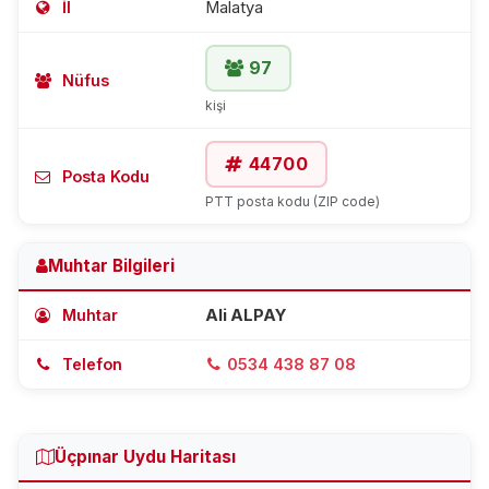
İl
Malatya
97
Nüfus
kişi
44700
Posta Kodu
PTT posta kodu (ZIP code)
Muhtar Bilgileri
Muhtar
Ali ALPAY
Telefon
0534 438 87 08
Üçpınar Uydu Haritası