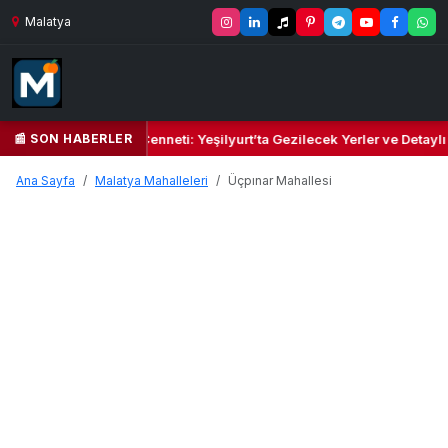
Malatya
📰 SON HABERLER
 Yeşil Kalbi ve Kültür Cenneti: Yeşilyurt’ta Gezilecek Yerler ve Detaylı
Ana Sayfa
Malatya Mahalleleri
Üçpınar Mahallesi