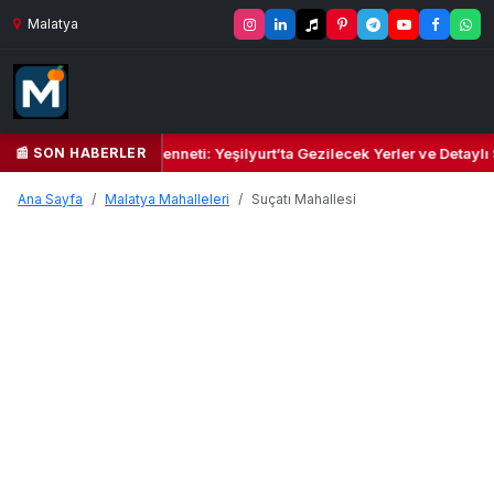
Malatya
📰 SON HABERLER
Yeşil Kalbi ve Kültür Cenneti: Yeşilyurt’ta Gezilecek Yerler ve Detaylı
Ana Sayfa
Malatya Mahalleleri
Suçatı Mahallesi