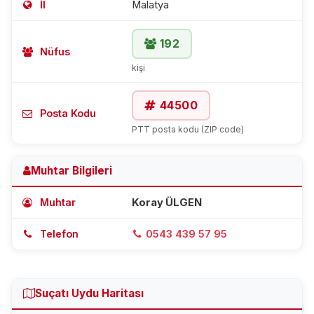
İl
Malatya
192
Nüfus
kişi
44500
Posta Kodu
PTT posta kodu (ZIP code)
Muhtar Bilgileri
Muhtar
Koray ÜLGEN
Telefon
0543 439 57 95
Suçatı Uydu Haritası