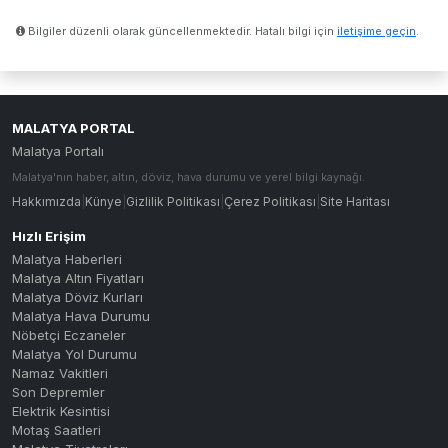
Bilgiler düzenli olarak güncellenmektedir. Hatalı bilgi için
iletişime geçin
.
MALATYA PORTAL
Malatya Portalı
Malatya'nın haber, altın, döviz, hava durumu ve yerel bilgi kaynağı.
Hakkımızda
|
Künye
|
Gizlilik Politikası
|
Çerez Politikası
|
Site Haritası
Hızlı Erişim
Malatya Haberleri
Malatya Altın Fiyatları
Malatya Döviz Kurları
Malatya Hava Durumu
Nöbetçi Eczaneler
Malatya Yol Durumu
Namaz Vakitleri
Son Depremler
Elektrik Kesintisi
Motaş Saatleri