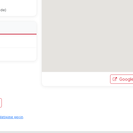
ode)
Google
iletişime geçin
.