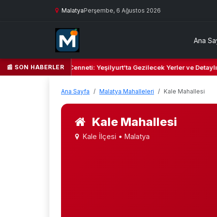
Malatya
Perşembe, 6 Ağustos 2026
Ana Sa
📰 SON HABERLER
eşil Kalbi ve Kültür Cenneti: Yeşilyurt’ta Gezilecek Yerler ve Detaylı 
Ana Sayfa
Malatya Mahalleleri
Kale Mahallesi
Kale Mahallesi
Kale İlçesi • Malatya