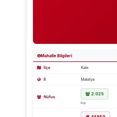
Mahalle Bilgileri
İlçe
Kale
İl
Malatya
2.025
Nüfus
kişi
44850