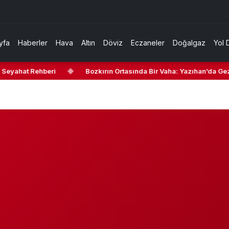
yfa
Haberler
Hava
Altın
Döviz
Eczaneler
Doğalgaz
Yol 
Seyahat Rehberi
◆
Bozkırın Ortasında Bir Vaha: Yazıhan’da Gezil