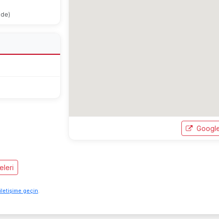
ode)
Google
eleri
iletişime geçin
.