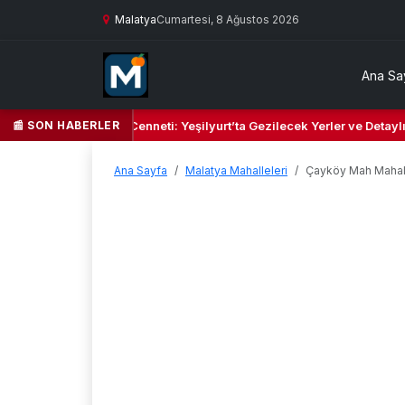
Malatya
Cumartesi, 8 Ağustos 2026
Ana Sa
📰 SON HABERLER
Yeşil Kalbi ve Kültür Cenneti: Yeşilyurt’ta Gezilecek Yerler ve Detaylı
Ana Sayfa
Malatya Mahalleleri
Çayköy Mah Mahal