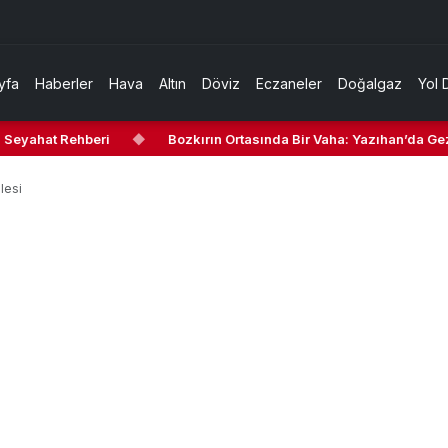
yfa
Haberler
Hava
Altın
Döviz
Eczaneler
Doğalgaz
Yol 
 Seyahat Rehberi
◆
Bozkırın Ortasında Bir Vaha: Yazıhan’da Gezi
lesi