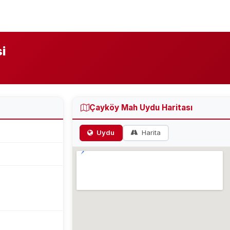
i
Çayköy Mah Uydu Haritası
Uydu
Harita