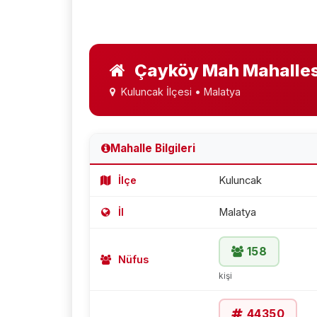
Çayköy Mah Mahalles
Kuluncak İlçesi • Malatya
Mahalle Bilgileri
İlçe
Kuluncak
İl
Malatya
158
Nüfus
kişi
44350