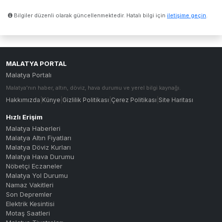
Bilgiler düzenli olarak güncellenmektedir. Hatalı bilgi için
iletişime geçin
.
MALATYA PORTAL
Malatya Portalı
Malatya'nın haber, altın, döviz, hava durumu ve yerel bilgi kaynağı.
Hakkımızda
|
Künye
|
Gizlilik Politikası
|
Çerez Politikası
|
Site Haritası
Hızlı Erişim
Malatya Haberleri
Malatya Altın Fiyatları
Malatya Döviz Kurları
Malatya Hava Durumu
Nöbetçi Eczaneler
Malatya Yol Durumu
Namaz Vakitleri
Son Depremler
Elektrik Kesintisi
Motaş Saatleri