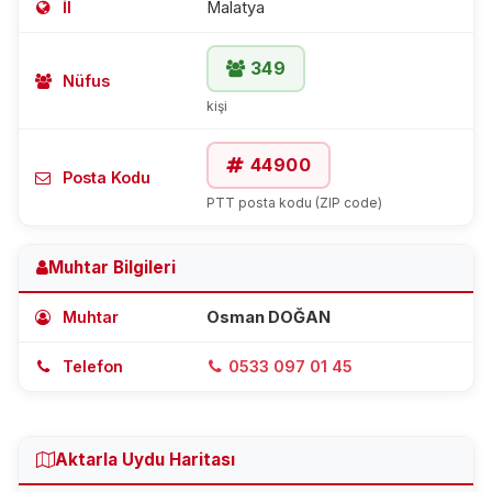
İl
Malatya
349
Nüfus
kişi
44900
Posta Kodu
PTT posta kodu (ZIP code)
Muhtar Bilgileri
Muhtar
Osman DOĞAN
Telefon
0533 097 01 45
Aktarla Uydu Haritası