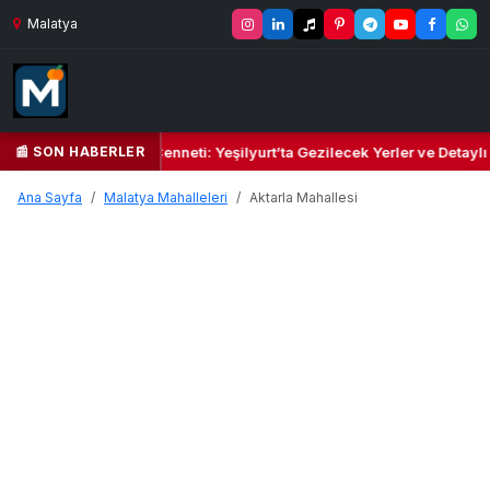
Malatya
📰 SON HABERLER
Yeşil Kalbi ve Kültür Cenneti: Yeşilyurt’ta Gezilecek Yerler ve Detaylı
Ana Sayfa
Malatya Mahalleleri
Aktarla Mahallesi