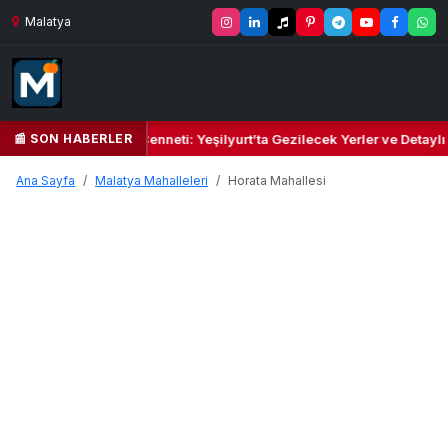
Malatya
📰 SON HABERLER
Yeşil Kalbi ve Kültür Cenneti: Yeşilyurt’ta Gezilecek Yerler ve Detaylı
Ana Sayfa
Malatya Mahalleleri
Horata Mahallesi