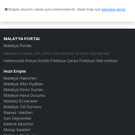
Bilgiler düzenli olarak güncellenmektedir. Hatalı bilgi için
iletişime geçin
.
MALATYA PORTAL
Malatya Portalı
Malatya'nın haber, altın, döviz, hava durumu ve yerel bilgi kaynağı.
Hakkımızda
|
Künye
|
Gizlilik Politikası
|
Çerez Politikası
|
Site Haritası
Hızlı Erişim
Malatya Haberleri
Malatya Altın Fiyatları
Malatya Döviz Kurları
Malatya Hava Durumu
Nöbetçi Eczaneler
Malatya Yol Durumu
Namaz Vakitleri
Son Depremler
Elektrik Kesintisi
Motaş Saatleri