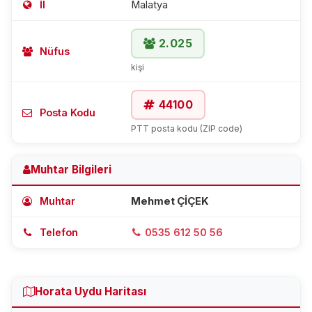
İl
Malatya
2.025
Nüfus
kişi
44100
Posta Kodu
PTT posta kodu (ZIP code)
Muhtar Bilgileri
Muhtar
Mehmet ÇİÇEK
Telefon
0535 612 50 56
Horata Uydu Haritası