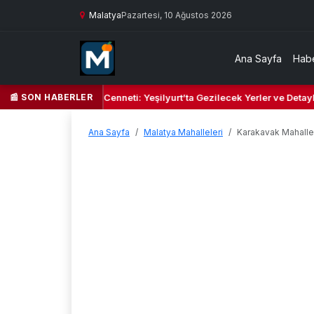
Malatya
Pazartesi, 10 Ağustos 2026
Ana Sayfa
Habe
📰 SON HABERLER
Yeşil Kalbi ve Kültür Cenneti: Yeşilyurt’ta Gezilecek Yerler ve Detaylı
Ana Sayfa
Malatya Mahalleleri
Karakavak Mahalle