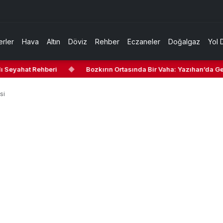
rler
Hava
Altın
Döviz
Rehber
Eczaneler
Doğalgaz
Yol 
 Seyahat Rehberi
◆
Bozkırın Ortasında Bir Vaha: Yazıhan’da Gezi
si