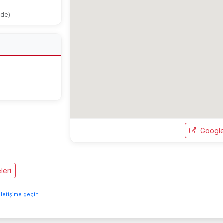
ode)
Google
leri
iletişime geçin
.