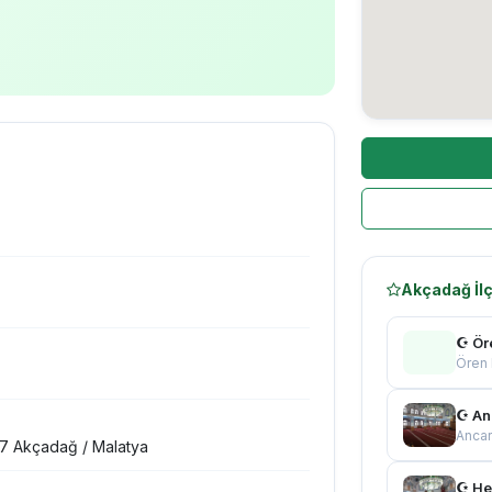
Akçadağ İlç
☪ Ör
Ören
☪ An
Ancar
 7 Akçadağ / Malatya
☪ He