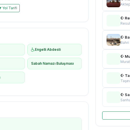
Akte
Yol Tarifi
☪ Re
Resul
☪ Ba
Bahri
Engelli Abdesti
☪ Mu
Murat
ş
Sabah Namazı Buluşması
☪ Ta
ı
Taşev
☪ Sa
Sarıh