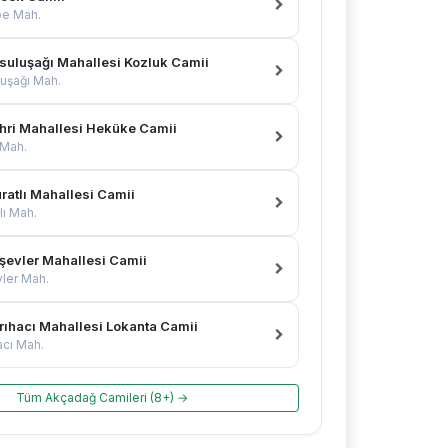
pe Mah.
suluşağı Mahallesi Kozluk Camii
uşağı Mah.
hri Mahallesi Heküke Camii
 Mah.
ratlı Mahallesi Camii
lı Mah.
şevler Mahallesi Camii
ler Mah.
rıhacı Mahallesi Lokanta Camii
acı Mah.
Tüm Akçadağ Camileri (8+) →