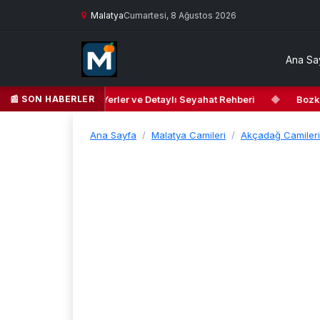
Malatya
Cumartesi, 8 Ağustos 2026
Ana Sa
📰 SON HABERLER
ilyurt’ta Gezilecek Yerler ve Detaylı Seyahat Rehberi
◆
Bozkırın 
Ana Sayfa
Malatya Camileri
Akçadağ Camileri