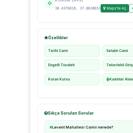
KONUM (GPS)
Maps'te Aç
38.4376019, 37.8638653
Özellikler
Tarihi Cami
Selatin Cami
Engelli Tuvaleti
Tekerlekli Giri
Kuran Kursu
Kadınlar Alan
Sıkça Sorulan Sorular
Levent Mahallesi Camii nerede?