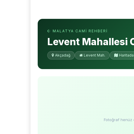
☪ MALATYA CAMI REHBERI
Levent Mahallesi 
Akçadağ
Levent Mah.
Haritada
Fotoğraf henüz 