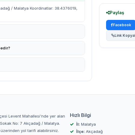
adağ / Malatya Koordinatlar: 38.4376019,
Paylaş
Facebook
Link Kopya
nedir?
Hızlı Bilgi
lçesi Levent Mahallesi'nde yer alan
m Sokak No: 7 Akçadağ / Malatya.
İl:
Malatya
inden yol tarifi alabilirsiniz.
İlçe:
Akçadağ