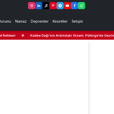
Durumu
Namaz
Depremler
Kesintiler
İletişim
ehberi
◆
Kubbe Dağı’nın Ardındaki Gizem: Pütürge’de Gezilecek 