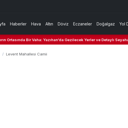
yfa
Haberler
Hava
Altın
Döviz
Eczaneler
Doğalgaz
Yol 
Ortasında Bir Vaha: Yazıhan’da Gezilecek Yerler ve Detaylı Seyahat R
Levent Mahallesi Camii