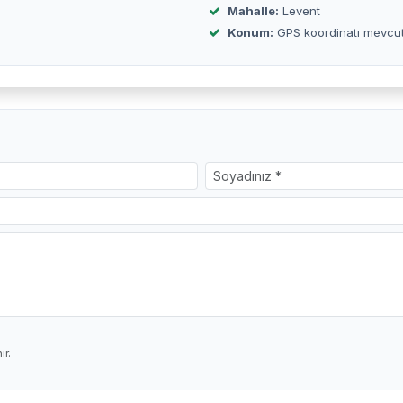
Mahalle:
Levent
Konum:
GPS koordinatı mevcu
r.