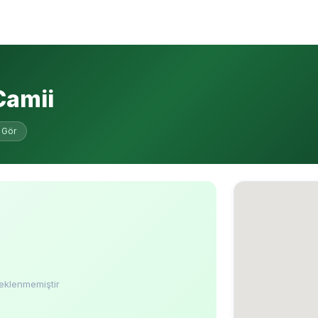
Camii
 Gör
eklenmemiştir