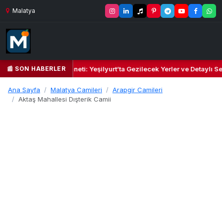
Malatya
📰 SON HABERLER
l Kalbi ve Kültür Cenneti: Yeşilyurt’ta Gezilecek Yerler ve Detaylı Sey
Ana Sayfa
Malatya Camileri
Arapgir Camileri
Aktaş Mahallesi Dışterik Camii