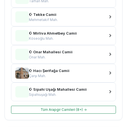
Tarhan Mah.
☪ Tekke Camii
Mehmetakif Mah.
☪ Mirliva Ahmetbey Camii
Köseoğlu Mah.
☪ Onar Mahallesi Camii
Onar Mah.
☪ Hacı Şerifağa Camii
Çarşı Mah.
☪ Sipahi Uşağı Mahallesi Camii
Sipahiuşağı Mah.
Tüm Arapgir Camileri (8+) →