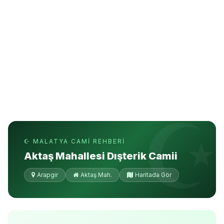
☪ MALATYA CAMI REHBERI
Aktaş Mahallesi Dışterik Camii
Arapgir
Aktaş Mah.
Haritada Gör