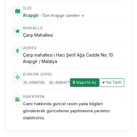
İLÇE
Arapgir
· Tüm Arapgir camileri →
MAHALLE
Çarşı Mahallesi
ADRES
Çarşı mahallesi i Hacı Şerif Ağa Cadde No: 10
Arapgir / Malatya
KONUM (GPS)
Maps'te Aç
Yol Tarifi
39.0380700, 38.4996477
HAKKINDA
Cami hakkında güncel resim yada bilgileri
göndererek güncelleme yapılmasına yardımcı
olabilirsiniz.