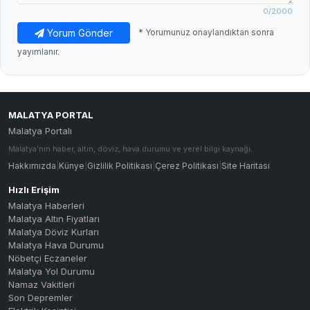
0
/2000
Yorum Gönder
* Yorumunuz onaylandıktan sonra
yayımlanır.
MALATYA PORTAL
Malatya Portalı
Malatya'nın haber, altın, döviz, hava durumu ve yerel bilgi kaynağı.
Hakkımızda
|
Künye
|
Gizlilik Politikası
|
Çerez Politikası
|
Site Haritası
Hızlı Erişim
Malatya Haberleri
Malatya Altın Fiyatları
Malatya Döviz Kurları
Malatya Hava Durumu
Nöbetçi Eczaneler
Malatya Yol Durumu
Namaz Vakitleri
Son Depremler