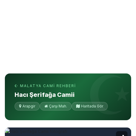
☪ MALATYA CAMI REHBERI
Hacı Şerifağa Camii
Arapgir
Çarşı Mah.
Haritada Gör