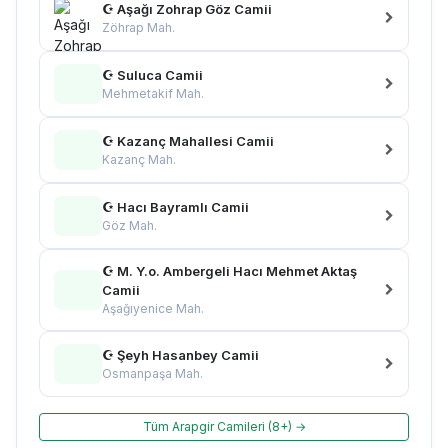
☪ Aşağı Zohrap Göz Camii
Zöhrap Mah.
☪ Suluca Camii
Mehmetakif Mah.
☪ Kazanç Mahallesi Camii
Kazanç Mah.
☪ Hacı Bayramlı Camii
Göz Mah.
☪ M. Y.o. Ambergeli Hacı Mehmet Aktaş
Camii
Aşağıyenice Mah.
☪ Şeyh Hasanbey Camii
Osmanpaşa Mah.
Tüm Arapgir Camileri (8+) →