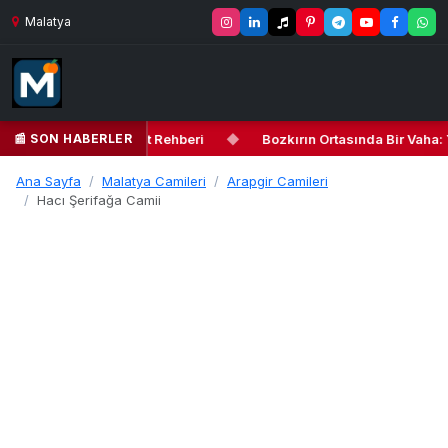
Malatya
📰 SON HABERLER
ler ve Detaylı Seyahat Rehberi
◆
Bozkırın Ortasında Bir Vaha: Y
Ana Sayfa
Malatya Camileri
Arapgir Camileri
Hacı Şerifağa Camii