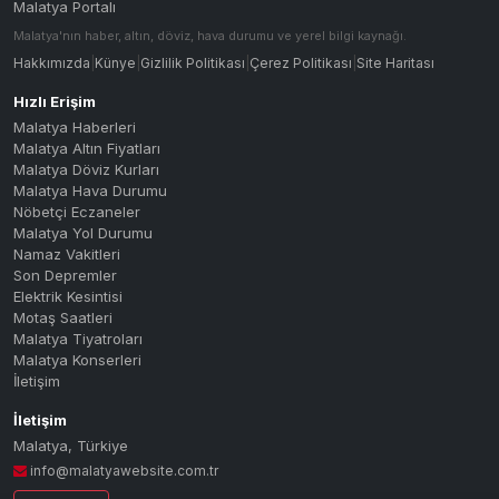
Malatya Portalı
Malatya'nın haber, altın, döviz, hava durumu ve yerel bilgi kaynağı.
Hakkımızda
|
Künye
|
Gizlilik Politikası
|
Çerez Politikası
|
Site Haritası
Hızlı Erişim
Malatya Haberleri
Malatya Altın Fiyatları
Malatya Döviz Kurları
Malatya Hava Durumu
Nöbetçi Eczaneler
Malatya Yol Durumu
Namaz Vakitleri
Son Depremler
Elektrik Kesintisi
Motaş Saatleri
Malatya Tiyatroları
Malatya Konserleri
İletişim
İletişim
Malatya
,
Türkiye
info@malatyawebsite.com.tr