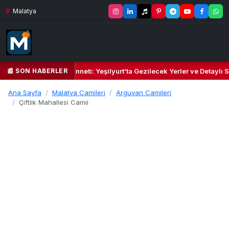
Malatya
📰 SON HABERLER
şil Kalbi ve Kültür Cenneti: Yeşilyurt’ta Gezilecek Yerler ve Detaylı S
Ana Sayfa
Malatya Camileri
Arguvan Camileri
Çiftlik Mahallesi Camii