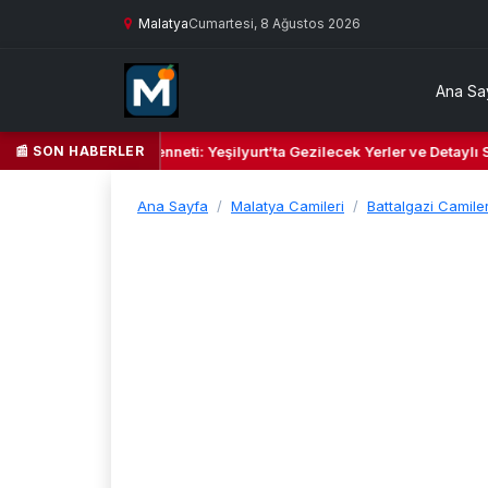
Malatya
Cumartesi, 8 Ağustos 2026
Ana Sa
📰 SON HABERLER
l Kalbi ve Kültür Cenneti: Yeşilyurt’ta Gezilecek Yerler ve Detaylı Sey
Ana Sayfa
Malatya Camileri
Battalgazi Camiler