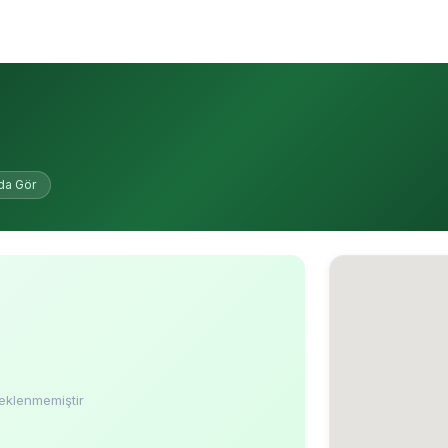
da Gör
eklenmemiştir