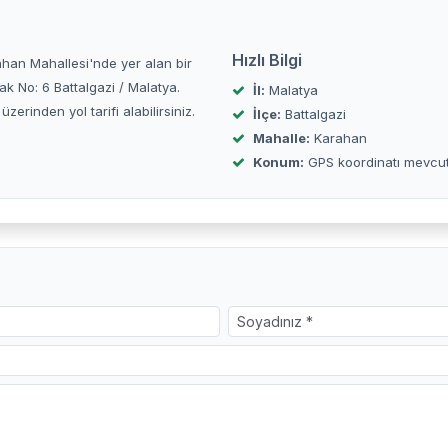
Hızlı Bilgi
arahan Mahallesi'nde yer alan bir
k No: 6 Battalgazi / Malatya.
İl:
Malatya
inden yol tarifi alabilirsiniz.
İlçe:
Battalgazi
Mahalle:
Karahan
Konum:
GPS koordinatı mevcu