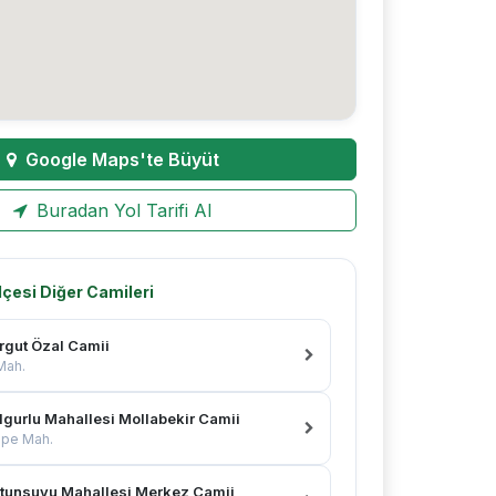
Google Maps'te Büyüt
Buradan Yol Tarifi Al
İlçesi Diğer Camileri
rgut Özal Camii
 Mah.
lgurlu Mahallesi Mollabekir Camii
epe Mah.
tunsuyu Mahallesi Merkez Camii