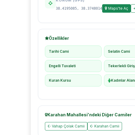
KONUM (GPS)
Maps'te Aç
38.4195085, 38.3748014
Özellikler
Tarihi Cami
Selatin Cami
Engelli Tuvaleti
Tekerlekli Giri
Kuran Kursu
Kadınlar Alan
Karahan Mahallesi'ndeki Diğer Camiler
☪ Vahap Çolak Camii
☪ Karahan Camii