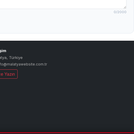
0
/2000
işim
atya
,
Türkiye
nfo@malatyawebsite.com.tr
ze Yazın