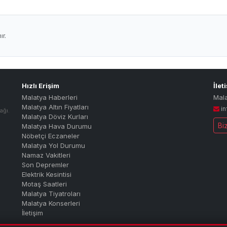
r.
Hızlı Erişim
İlet
Malatya Haberleri
Mal
Malatya Altın Fiyatları
i
ağı.
Malatya Döviz Kurları
Bi
Malatya Hava Durumu
Nöbetçi Eczaneler
Malatya Yol Durumu
Namaz Vakitleri
Son Depremler
Elektrik Kesintisi
Motaş Saatleri
Malatya Tiyatroları
Malatya Konserleri
İletişim