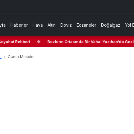
yfa
Haberler
Hava
Altın
Döviz
Eczaneler
Doğalgaz
Yol 
ahat Rehberi
◆
Bozkırın Ortasında Bir Vaha: Yazıhan’da Gezilece
i
Cuma Mescidi