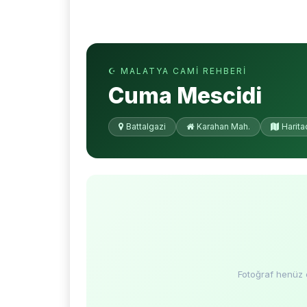
☪ MALATYA CAMI REHBERI
Cuma Mescidi
Battalgazi
Karahan Mah.
Harita
Fotoğraf henüz 