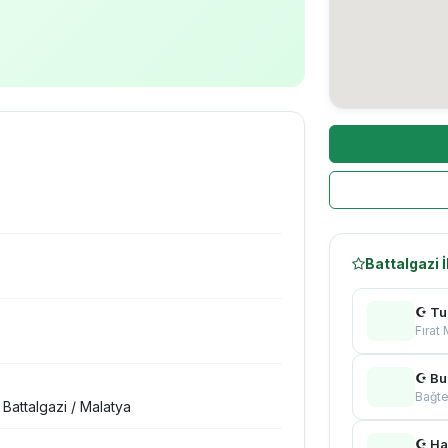
Battalgazi 
☪ Tu
Fırat
☪ Bu
Bağt
Battalgazi / Malatya
☪ Ha