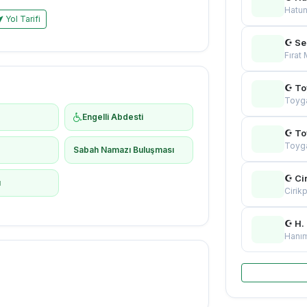
Hatu
Yol Tarifi
☪ Se
Fırat
☪ To
Toyg
Engelli Abdesti
☪ To
Toyg
ş
Sabah Namazı Buluşması
☪ Ci
ı
Cirik
☪ H. 
Hanım