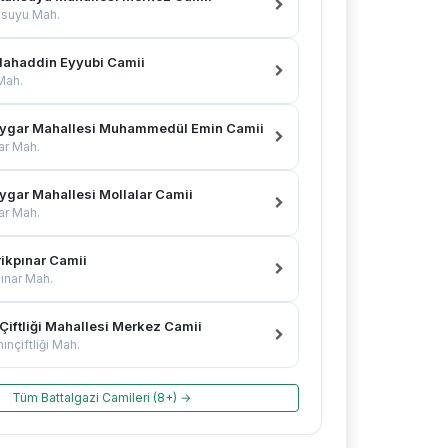
nsuyu Mah.
lahaddin Eyyubi Camii
 Mah.
ygar Mahallesi Muhammedül Emin Camii
ar Mah.
ygar Mahallesi Mollalar Camii
ar Mah.
rikpınar Camii
pınar Mah.
Çiftliği Mahallesi Merkez Camii
ınçiftliği Mah.
Tüm Battalgazi Camileri (8+) →