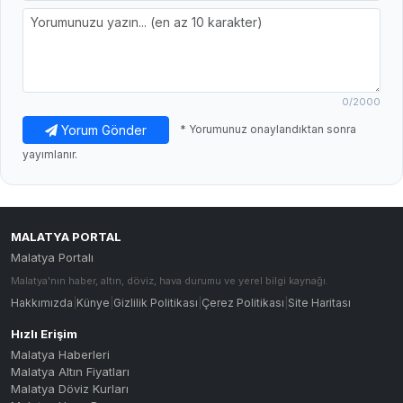
0
/2000
Yorum Gönder
* Yorumunuz onaylandıktan sonra
yayımlanır.
MALATYA PORTAL
Malatya Portalı
Malatya'nın haber, altın, döviz, hava durumu ve yerel bilgi kaynağı.
Hakkımızda
|
Künye
|
Gizlilik Politikası
|
Çerez Politikası
|
Site Haritası
Hızlı Erişim
Malatya Haberleri
Malatya Altın Fiyatları
Malatya Döviz Kurları