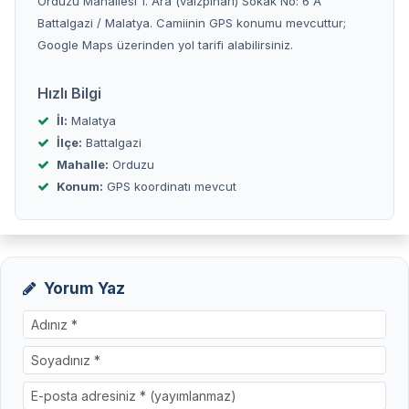
Orduzu Mahallesi 1. Ara (vaizpınarı) Sokak No: 6 A
Battalgazi / Malatya. Camiinin GPS konumu mevcuttur;
Google Maps üzerinden yol tarifi alabilirsiniz.
Hızlı Bilgi
İl:
Malatya
İlçe:
Battalgazi
Mahalle:
Orduzu
Konum:
GPS koordinatı mevcut
Yorum Yaz