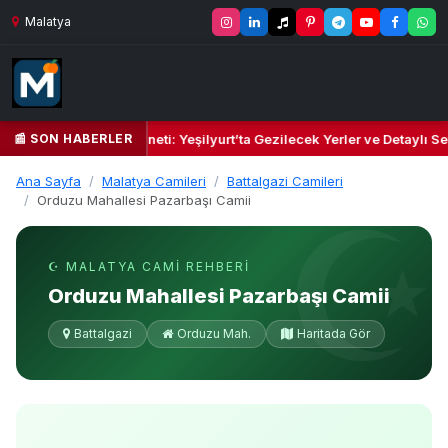
Malatya
📰 SON HABERLER
il Kalbi ve Kültür Cenneti: Yeşilyurt’ta Gezilecek Yerler ve Detaylı Sey
Ana Sayfa
Malatya Camileri
Battalgazi Camileri
Orduzu Mahallesi Pazarbaşı Camii
☪ MALATYA CAMI REHBERI
Orduzu Mahallesi Pazarbaşı Camii
Battalgazi
Orduzu Mah.
Haritada Gör