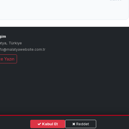
işim
atya
,
Türkiye
nfo@malatyawebsite.com.tr
ze Yazın
Kabul Et
Reddet