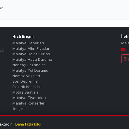
r.
Hızlı Erişim
İlet
Malatya Haberleri
Mal
Malatya Altın Fiyatları
i
ağı.
Malatya Döviz Kurları
Bi
Malatya Hava Durumu
Nöbetçi Eczaneler
Malatya Yol Durumu
Namaz Vakitleri
Son Depremler
Elektrik Kesintisi
Motaş Saatleri
Malatya Tiyatroları
Malatya Konserleri
İletişim
alatya'nın dijital haber ve bilgi portalı
aktadır.
Daha fazla bilgi