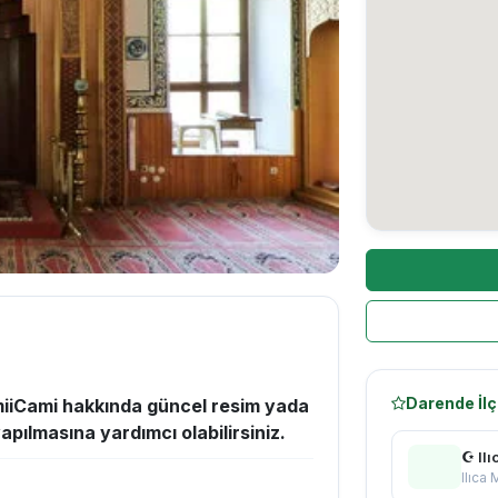
Darende İlç
iiCami hakkında güncel resim yada
apılmasına yardımcı olabilirsiniz.
☪ Ilı
Ilıca 