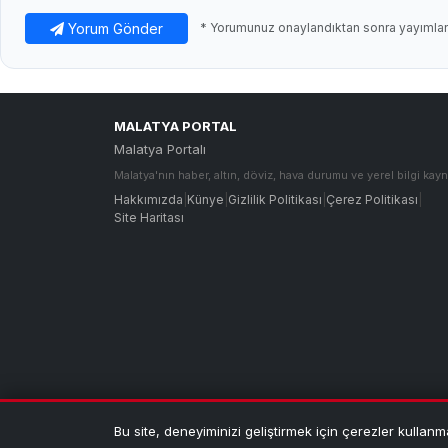
Yorum Gönder
* Yorumunuz onaylandıktan sonra yayımlanı
MALATYA PORTAL
Malatya Portalı
Malatya'nın haber, altın, döviz, hava durumu ve yerel bilgi kayn
Hakkımızda
|
Künye
|
Gizlilik Politikası
|
Çerez Politikası
|
Site Haritası
© 2026 MALATYA PORTAL — Tüm hakları saklıdır.
| M
Bu site, deneyiminizi geliştirmek için çerezler kullanm