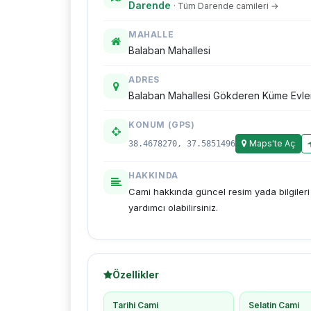
Darende
· Tüm Darende camileri →
MAHALLE
Balaban Mahallesi
ADRES
Balaban Mahallesi Gökderen Küme Evler
KONUM (GPS)
Maps'te Aç
38.4678270, 37.5851496
HAKKINDA
Cami hakkında güncel resim yada bilgiler
yardımcı olabilirsiniz.
Özellikler
Tarihi Cami
Selatin Cami