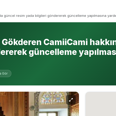
güncel resim yada bilgileri göndererek güncelleme yapılmasına yardımcı
i Gökderen CamiiCami hakkın
ndererek güncelleme yapılmas
a Gör