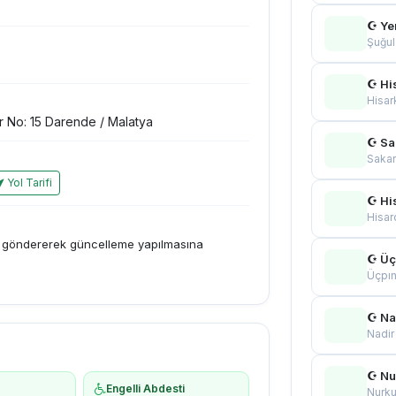
☪ Ye
Şuğul
☪ Hi
Hisar
 No: 15 Darende / Malatya
☪ Sa
Sakar
Yol Tarifi
☪ Hi
Hisar
i göndererek güncelleme yapılmasına
☪ Üç
Üçpın
☪ Na
Nadir
☪ Nu
Engelli Abdesti
Nurk