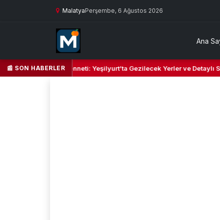
Malatya
Perşembe, 6 Ağustos 2026
Ana Sa
📰 SON HABERLER
Kalbi ve Kültür Cenneti: Yeşilyurt’ta Gezilecek Yerler ve Detaylı Seyah