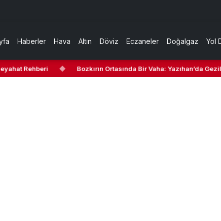
yfa
Haberler
Hava
Altın
Döviz
Eczaneler
Doğalgaz
Yol 
at Rehberi
◆
Bozkırın Ortasında Bir Vaha: Yazıhan’da Gezilecek 