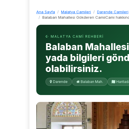
Ana Sayfa
Malatya Camileri
Darende Camileri
Balaban Mahallesi Gökderen CamiiCami hakkında 
☪ MALATYA CAMI REHBERI
Balaban Mahalles
yada bilgileri gö
olabilirsiniz.
Darende
Balaban Mah.
Haritad