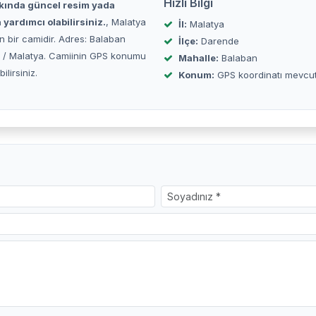
Hızlı Bilgi
kında güncel resim yada
yardımcı olabilirsiniz.
, Malatya
İl:
Malatya
n bir camidir. Adres: Balaban
İlçe:
Darende
 / Malatya. Camiinin GPS konumu
Mahalle:
Balaban
lirsiniz.
Konum:
GPS koordinatı mevcu