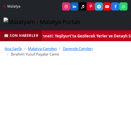
Malatya
📰 SON HABERLER
il Kalbi ve Kültür Cenneti: Yeşilyurt’ta Gezilecek Yerler ve Detaylı S
Ana Sayfa
Malatya Camileri
Darende Camileri
Ibrahim Yusuf Paşalar Camii