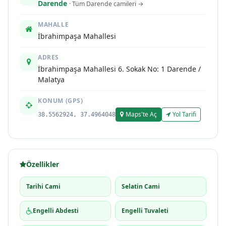
Darende
· Tüm Darende camileri →
MAHALLE
İbrahimpaşa Mahallesi
ADRES
İbrahimpaşa Mahallesi 6. Sokak No: 1 Darende /
Malatya
KONUM (GPS)
Maps'te Aç
Yol Tarifi
38.5562924, 37.4964048
Özellikler
Tarihi Cami
Selatin Cami
Engelli Abdesti
Engelli Tuvaleti