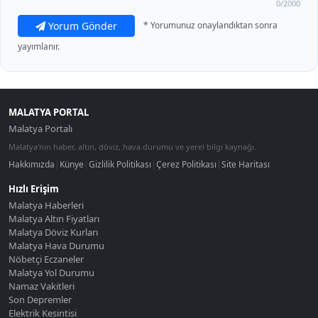
0
/2000
Yorum Gönder
* Yorumunuz onaylandıktan sonra
yayımlanır.
MALATYA PORTAL
Malatya Portalı
Malatya'nın haber, altın, döviz, hava durumu ve yerel bilgi kaynağı.
Hakkımızda
|
Künye
|
Gizlilik Politikası
|
Çerez Politikası
|
Site Haritası
Hızlı Erişim
Malatya Haberleri
Malatya Altın Fiyatları
Malatya Döviz Kurları
Malatya Hava Durumu
Nöbetçi Eczaneler
Malatya Yol Durumu
Namaz Vakitleri
Son Depremler
Elektrik Kesintisi