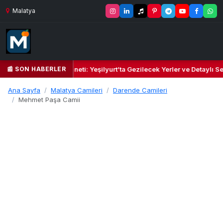
Malatya
📰 SON HABERLER
il Kalbi ve Kültür Cenneti: Yeşilyurt’ta Gezilecek Yerler ve Detaylı Se
Ana Sayfa
Malatya Camileri
Darende Camileri
Mehmet Paşa Camii