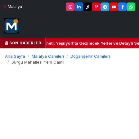
Malatya
📰 SON HABERLER
il Kalbi ve Kültür Cenneti: Yeşilyurt’ta Gezilecek Yerler ve Detaylı Se
Ana Sayfa
Malatya Camileri
Doğanşehir Camileri
Sürgü Mahallesi Yeni Camii