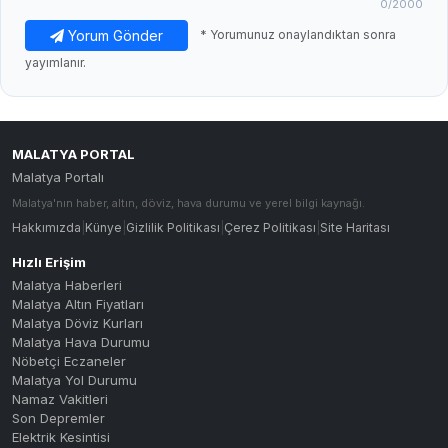
0
/2000
Yorum Gönder
* Yorumunuz onaylandıktan sonra
yayımlanır.
MALATYA PORTAL
Malatya Portalı
Malatya'nın haber, altın, döviz, hava durumu ve yerel bilgi kaynağı.
Hakkımızda
|
Künye
|
Gizlilik Politikası
|
Çerez Politikası
|
Site Haritası
Hızlı Erişim
Malatya Haberleri
Malatya Altın Fiyatları
Malatya Döviz Kurları
Malatya Hava Durumu
Nöbetçi Eczaneler
Malatya Yol Durumu
Namaz Vakitleri
Son Depremler
Elektrik Kesintisi