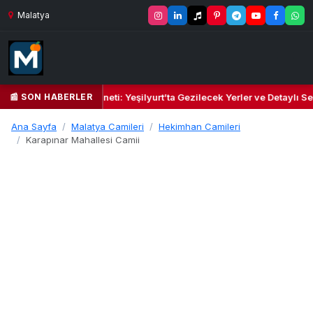
Malatya
📰 SON HABERLER
l Kalbi ve Kültür Cenneti: Yeşilyurt’ta Gezilecek Yerler ve Detaylı Sey
Ana Sayfa
Malatya Camileri
Hekimhan Camileri
Karapınar Mahallesi Camii