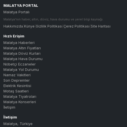
MALATYA PORTAL
Malatya Portalı
Malatya'nın haber, altın, döviz, hava durumu ve yerel bilgi kaynağı.
Hakkımızda
|
Künye
|
Gizlilik Politikası
|
Çerez Politikası
|
Site Haritası
Hızlı Erişim
Malatya Haberleri
Malatya Altın Fiyatları
Malatya Döviz Kurları
Malatya Hava Durumu
Nöbetçi Eczaneler
Malatya Yol Durumu
Namaz Vakitleri
Son Depremler
Elektrik Kesintisi
Motaş Saatleri
Malatya Tiyatroları
Malatya Konserleri
İletişim
İletişim
Malatya
,
Türkiye