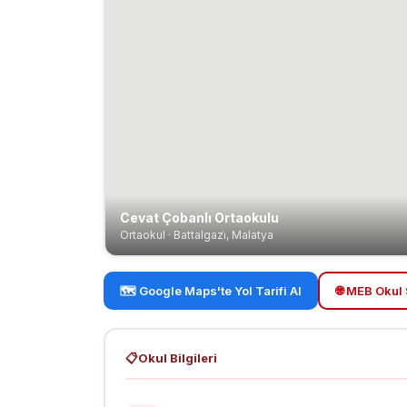
Cevat Çobanlı Ortaokulu
Ortaokul · Battalgazi̇, Malatya
🗺️ Google Maps'te Yol Tarifi Al
🌐 MEB Okul 
📋
Okul Bilgileri