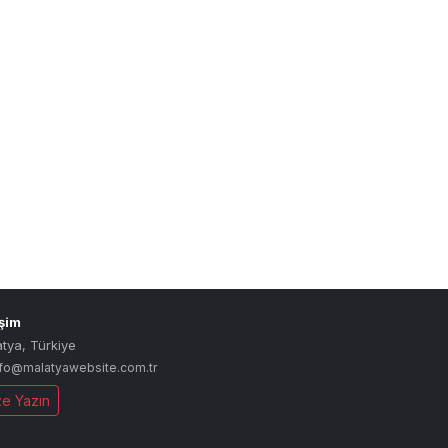
işim
atya
,
Türkiye
nfo@malatyawebsite.com.tr
ze Yazın