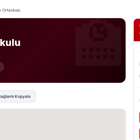
ı Ortaokulu
okulu
ağlantı Kopyala