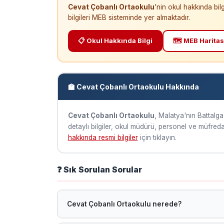
Cevat Çobanlı Ortaokulu
'nin okul hakkında bil
bilgileri MEB sisteminde yer almaktadır.
📋 Okul Hakkında Bilgi
🗺️ MEB Haritas
🏫 Cevat Çobanlı Ortaokulu Hakkında
Cevat Çobanlı Ortaokulu
, Malatya'nın Battalga
detaylı bilgiler, okul müdürü, personel ve müfredat 
hakkında resmi bilgiler
için tıklayın.
❓ Sık Sorulan Sorular
Cevat Çobanlı Ortaokulu nerede?
Cevat Çobanlı Ortaokulu, Malatya Battalgazi̇ ilçes