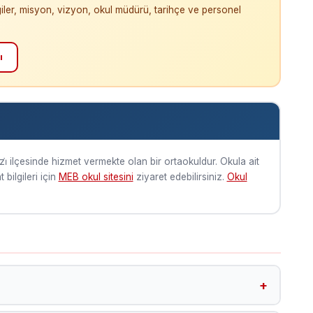
giler, misyon, vizyon, okul müdürü, tarihçe ve personel
ı
zi̇ ilçesinde hizmet vermekte olan bir ortaokuldur. Okula ait
bilgileri için
MEB okul sitesini
ziyaret edebilirsiniz.
Okul
inde yer almaktadır. Google Harita koordinatları: