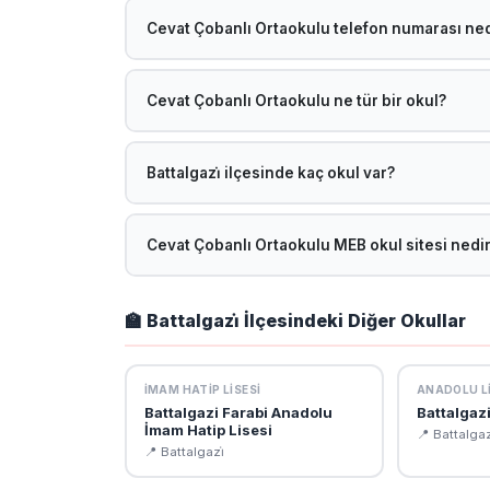
38.345119307974, 38.356063566568. Harita için 
Cevat Çobanlı Ortaokulu telefon numarası ned
q=38.345119307974,38.356063566568
Cevat Çobanlı Ortaokulu telefon numarası: 0422 3
geçebilirsiniz.
Cevat Çobanlı Ortaokulu ne tür bir okul?
Cevat Çobanlı Ortaokulu, MEB'e bağlı bir Ortaokul
öğretime devam etmektedir.
Battalgazi̇ ilçesinde kaç okul var?
Malatya Battalgazi̇ ilçesinde toplam 191 okul bulu
ilce=BATTALGAZ%C4%B0 adresinden ulaşabilirsi
Cevat Çobanlı Ortaokulu MEB okul sitesi nedi
Cevat Çobanlı Ortaokulu resmi MEB okul sitesi: ht
öğretmen kadrosu, vizyon-misyon ve kurumsal bilgi
🏫 Battalgazi̇ İlçesindeki Diğer Okullar
İMAM HATIP LISESI
ANADOLU LI
Battalgazi Farabi Anadolu
Battalgaz
İmam Hatip Lisesi
📍 Battalgaz
📍 Battalgazi̇