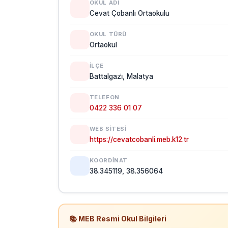
OKUL ADI
Cevat Çobanlı Ortaokulu
OKUL TÜRÜ
Ortaokul
İLÇE
Battalgazi̇, Malatya
TELEFON
0422 336 01 07
WEB SITESI
https://cevatcobanli.meb.k12.tr
KOORDINAT
38.345119, 38.356064
📚 MEB Resmi Okul Bilgileri