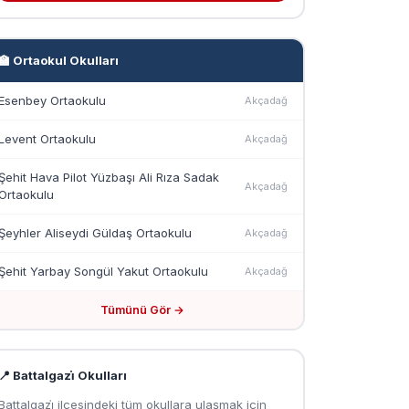
🏫 Ortaokul Okulları
Esenbey Ortaokulu
Akçadağ
Levent Ortaokulu
Akçadağ
Şehit Hava Pilot Yüzbaşı Ali Rıza Sadak
Akçadağ
Ortaokulu
Şeyhler Aliseydi Güldaş Ortaokulu
Akçadağ
Şehit Yarbay Songül Yakut Ortaokulu
Akçadağ
Tümünü Gör →
📍 Battalgazi̇ Okulları
Battalgazi̇ ilçesindeki tüm okullara ulaşmak için