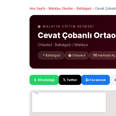
Ana Sayfa
›
Malatya Okulları
›
Battalgazi̇
›
Cevat Çobanl
🏫 MALATYA EĞITIM REHBERI
Cevat Çobanlı Orta
Ortaokul · Battalgazi̇ / Malatya
📍 Battalgazi̇
🏫 Ortaokul
🗺️ Haritada Aç
📱 WhatsApp
𝕏 Twitter
👍 Facebook
B