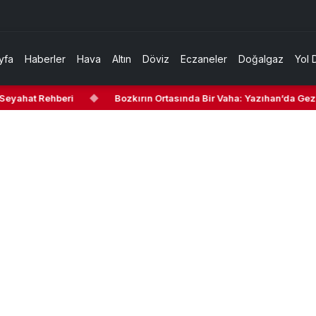
yfa
Haberler
Hava
Altın
Döviz
Eczaneler
Doğalgaz
Yol 
yahat Rehberi
◆
Bozkırın Ortasında Bir Vaha: Yazıhan’da Gezilece