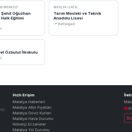
MI MERKEZI
MESLEK LISESI
i Şehit Oğuzhan
Tarım Mesleki ve Teknik
Halk Eğitimi
Anadolu Lisesi
📍 Battalgazi̇
i̇
et Özbulut İlkokulu
i̇
Hızlı Erişim
İlet
Malatya Haberleri
Mal
Malatya Altın Fiyatları
i
ağı.
Malatya Döviz Kurları
Bi
Malatya Hava Durumu
Nöbetçi Eczaneler
Malatya Yol Durumu