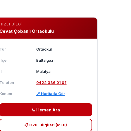
HIZLI BILGI
Cevat Çobanlı Ortaokulu
Tür
Ortaokul
İlçe
Battalgazi̇
İl
Malatya
Telefon
0422 336 01 07
Konum
📍 Haritada Gör
📞 Hemen Ara
📋 Okul Bilgileri (MEB)