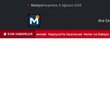
Malatya
Perşembe, 6 Ağustos 2026
Ana Sa
📰 SON HABERLER
il Kalbi ve Kültür Cenneti: Yeşilyurt’ta Gezilecek Yerler ve Detaylı Se