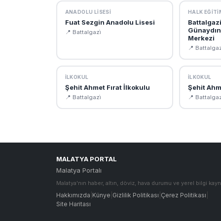
ANADOLU LISESI
HALK EĞITI
Fuat Sezgin Anadolu Lisesi
Battalgaz
Günaydın 
📍 Battalgazi̇
Merkezi
📍 Battalgaz
İLKOKUL
İLKOKUL
Şehit Ahmet Fırat İlkokulu
Şehit Ahm
📍 Battalgazi̇
📍 Battalgaz
MALATYA PORTAL
Malatya Portalı
Malatya'nın haber, altın, döviz, hava durumu ve yerel bilgi kayn
Hakkımızda
|
Künye
|
Gizlilik Politikası
|
Çerez Politikası
|
Site Haritası