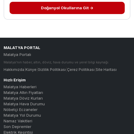
Doğanyol Okullarına Git →
MALATYA PORTAL
Malatya Portalı
Malatya'nın haber, altın, döviz, hava durumu ve yerel bilgi kaynağı.
Hakkımızda
|
Künye
|
Gizlilik Politikası
|
Çerez Politikası
|
Site Haritası
Hızlı Erişim
Malatya Haberleri
Malatya Altın Fiyatları
Malatya Döviz Kurları
Malatya Hava Durumu
Nöbetçi Eczaneler
Malatya Yol Durumu
Namaz Vakitleri
Son Depremler
Elektrik Kesintisi