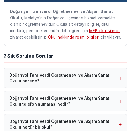
Doğanyol Tanrıverdi Öğretmenevi ve Akşam Sanat
Okulu
, Malatya'nın Doğanyol ilçesinde hizmet vermekte
olan bir öğretmenevidur. Okula ait detaylı bilgiler, okul
müdürü, personel ve müfredat bilgileri için
MEB okul sitesini
ziyaret edebilirsiniz.
Okul hakkında resmi bilgiler
için tıklayın.
❓ Sık Sorulan Sorular
Doğanyol Tanrıverdi Öğretmenevi ve Akşam Sanat
Okulu nerede?
Doğanyol Tanrıverdi Öğretmenevi ve Akşam Sanat Okulu,
Malatya Doğanyol ilçesinde yer almaktadır.
Doğanyol Tanrıverdi Öğretmenevi ve Akşam Sanat
Okulu telefon numarası nedir?
Telefon bilgisi sisteme henüz eklenmemiştir. MEB okul
sitesini ziyaret edebilirsiniz.
Doğanyol Tanrıverdi Öğretmenevi ve Akşam Sanat
Okulu ne tür bir okul?