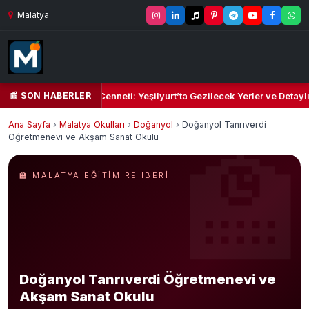
Malatya
📰 SON HABERLER
Yeşil Kalbi ve Kültür Cenneti: Yeşilyurt’ta Gezilecek Yerler ve Detaylı
Ana Sayfa
›
Malatya Okulları
›
Doğanyol
›
Doğanyol Tanrıverdi
Öğretmenevi ve Akşam Sanat Okulu
🏫 MALATYA EĞITIM REHBERI
Doğanyol Tanrıverdi Öğretmenevi ve
Akşam Sanat Okulu