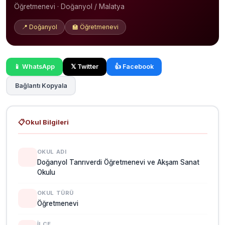
Öğretmenevi · Doğanyol / Malatya
📍 Doğanyol
🏫 Öğretmenevi
📱 WhatsApp
𝕏 Twitter
👍 Facebook
Bağlantı Kopyala
📋
Okul Bilgileri
OKUL ADI
Doğanyol Tanrıverdi Öğretmenevi ve Akşam Sanat
Okulu
OKUL TÜRÜ
Öğretmenevi
İLÇE