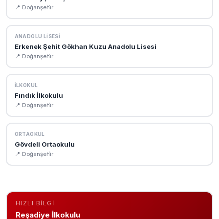
📍 Doğanşehi̇r
ANADOLU LISESI
Erkenek Şehit Gökhan Kuzu Anadolu Lisesi
📍 Doğanşehi̇r
İLKOKUL
Fındık İlkokulu
📍 Doğanşehi̇r
ORTAOKUL
Gövdeli Ortaokulu
📍 Doğanşehi̇r
HIZLI BILGI
Reşadiye İlkokulu