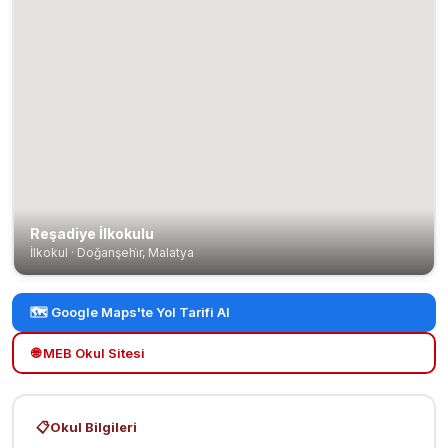
Reşadiye İlkokulu
İlkokul · Doğanşehi̇r, Malatya
🗺️ Google Maps'te Yol Tarifi Al
🌐 MEB Okul Sitesi
📋
Okul Bilgileri