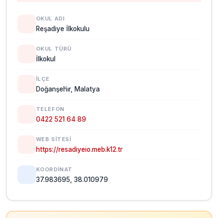
OKUL ADI
Reşadiye İlkokulu
OKUL TÜRÜ
İlkokul
İLÇE
Doğanşehi̇r, Malatya
TELEFON
0422 521 64 89
WEB SITESI
https://resadiyeio.meb.k12.tr
KOORDINAT
37.983695, 38.010979