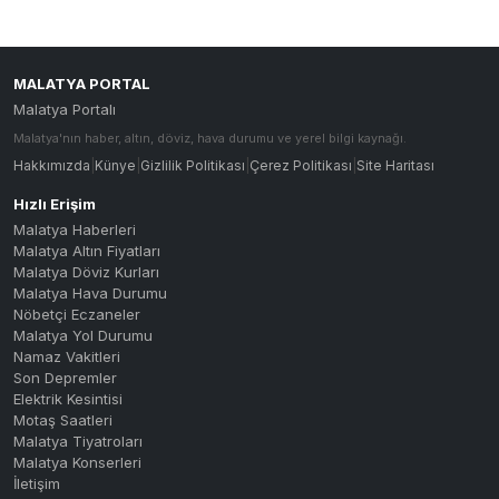
MALATYA PORTAL
Malatya Portalı
Malatya'nın haber, altın, döviz, hava durumu ve yerel bilgi kaynağı.
Hakkımızda
|
Künye
|
Gizlilik Politikası
|
Çerez Politikası
|
Site Haritası
Hızlı Erişim
Malatya Haberleri
Malatya Altın Fiyatları
Malatya Döviz Kurları
Malatya Hava Durumu
Nöbetçi Eczaneler
Malatya Yol Durumu
Namaz Vakitleri
Son Depremler
Elektrik Kesintisi
Motaş Saatleri
Malatya Tiyatroları
Malatya Konserleri
İletişim