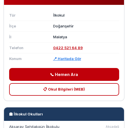
Tür
İlkokul
İlçe
Doğanşehi̇r
İl
Malatya
Telefon
0422 521 64 89
Konum
📍 Haritada Gör
📞 Hemen Ara
📋 Okul Bilgileri (MEB)
🏫 İlkokul Okulları
Aksaray Şehitakgün İlkokulu
Akçadağ