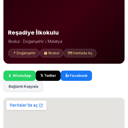
Reşadiye İlkokulu
İlkokul · Doğanşehi̇r / Malatya
📍 Doğanşehi̇r
🏫 İlkokul
🗺️ Haritada Aç
📱 WhatsApp
𝕏 Twitter
👍 Facebook
Bağlantı Kopyala