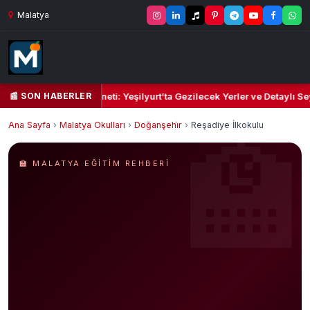
Malatya
📰 SON HABERLER
l Kalbi ve Kültür Cenneti: Yeşilyurt’ta Gezilecek Yerler ve Detaylı Sey
Ana Sayfa
›
Malatya Okulları
›
Doğanşehi̇r
›
Reşadiye İlkokulu
🏫 MALATYA EĞITIM REHBERI