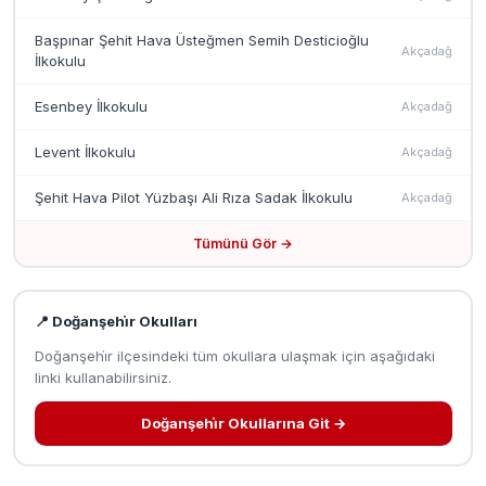
Başpınar Şehit Hava Üsteğmen Semih Desticioğlu
Akçadağ
İlkokulu
Esenbey İlkokulu
Akçadağ
Levent İlkokulu
Akçadağ
Şehit Hava Pilot Yüzbaşı Ali Rıza Sadak İlkokulu
Akçadağ
Tümünü Gör →
📍 Doğanşehi̇r Okulları
Doğanşehi̇r ilçesindeki tüm okullara ulaşmak için aşağıdaki
linki kullanabilirsiniz.
Doğanşehi̇r Okullarına Git →