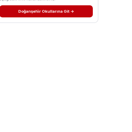
Doğanşehi̇r Okullarına Git →