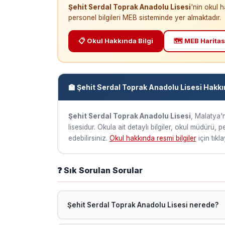
Şehit Serdal Toprak Anadolu Lisesi
'nin okul 
personel bilgileri MEB sisteminde yer almaktadır.
📋 Okul Hakkında Bilgi
🗺️ MEB Haritas
🏫 Şehit Serdal Toprak Anadolu Lisesi Hakk
Şehit Serdal Toprak Anadolu Lisesi
, Malatya'
lisesidur. Okula ait detaylı bilgiler, okul müdürü, 
edebilirsiniz.
Okul hakkında resmi bilgiler
için tıkla
❓ Sık Sorulan Sorular
Şehit Serdal Toprak Anadolu Lisesi nerede?
Şehit Serdal Toprak Anadolu Lisesi, Malatya Doğan