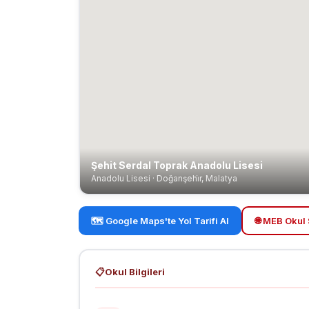
Şehit Serdal Toprak Anadolu Lisesi
Anadolu Lisesi · Doğanşehi̇r, Malatya
🗺️ Google Maps'te Yol Tarifi Al
🌐 MEB Okul 
📋
Okul Bilgileri