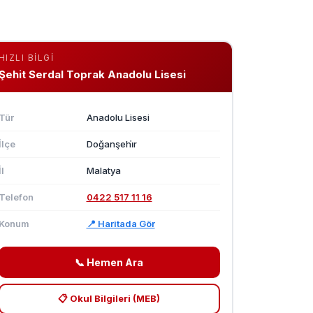
HIZLI BILGI
Şehit Serdal Toprak Anadolu Lisesi
Tür
Anadolu Lisesi
İlçe
Doğanşehi̇r
İl
Malatya
Telefon
0422 517 11 16
Konum
📍 Haritada Gör
📞 Hemen Ara
📋 Okul Bilgileri (MEB)