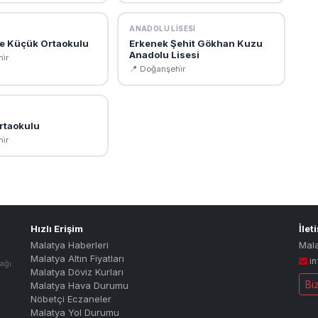
ANADOLU LISESI
şe Küçük Ortaokulu
Erkenek Şehit Gökhan Kuzu
Anadolu Lisesi
i̇r
📍 Doğanşehi̇r
rtaokulu
i̇r
Hızlı Erişim
İlet
Malatya Haberleri
Mal
Malatya Altın Fiyatları
i
ağı.
Malatya Döviz Kurları
Bi
Malatya Hava Durumu
Nöbetçi Eczaneler
Malatya Yol Durumu