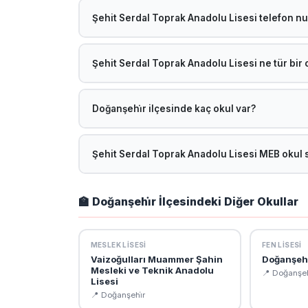
38.084045357258, 37.880565885382. Harita için 
Şehit Serdal Toprak Anadolu Lisesi telefon n
q=38.084045357258,37.880565885382
Şehit Serdal Toprak Anadolu Lisesi telefon numara
geçebilirsiniz.
Şehit Serdal Toprak Anadolu Lisesi ne tür bir 
Şehit Serdal Toprak Anadolu Lisesi, MEB'e bağlı 
yılında eğitim-öğretime devam etmektedir.
Doğanşehi̇r ilçesinde kaç okul var?
Malatya Doğanşehi̇r ilçesinde toplam 51 okul bul
ilce=DO%C4%9EAN%C5%9EEH%C4%B0R adresinde
Şehit Serdal Toprak Anadolu Lisesi MEB okul s
Şehit Serdal Toprak Anadolu Lisesi resmi MEB okul
müdürü, öğretmen kadrosu, vizyon-misyon ve kurum
🏫 Doğanşehi̇r İlçesindeki Diğer Okullar
MESLEK LISESI
FEN LISESI
Vaizoğulları Muammer Şahin
Doğanşehi
Mesleki ve Teknik Anadolu
📍 Doğanşeh
Lisesi
📍 Doğanşehi̇r