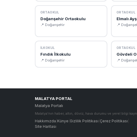
ORTAOKUL
ORTAOKUL
Doğanşehir Ortaokulu
Elmalı Ay
📍 Doğanşehi̇r
📍 Doğanşeh
İLKOKUL
ORTAOKUL
Fındık İlkokulu
Gövdeli O
📍 Doğanşehi̇r
📍 Doğanşeh
MALATYA PORTAL
Malatya Portalı
Malatya'nın haber, altın, döviz, hava durumu ve yerel bilgi kayn
Hakkımızda
|
Künye
|
Gizlilik Politikası
|
Çerez Politikası
|
Site Haritası