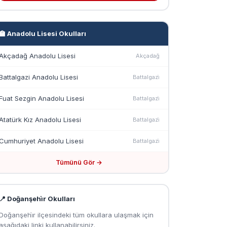
🏫 Anadolu Lisesi Okulları
Akçadağ Anadolu Lisesi
Akçadağ
Battalgazi Anadolu Lisesi
Battalgazi̇
Fuat Sezgin Anadolu Lisesi
Battalgazi̇
Atatürk Kız Anadolu Lisesi
Battalgazi̇
Cumhuriyet Anadolu Lisesi
Battalgazi̇
Tümünü Gör →
📍 Doğanşehi̇r Okulları
Doğanşehi̇r ilçesindeki tüm okullara ulaşmak için
aşağıdaki linki kullanabilirsiniz.