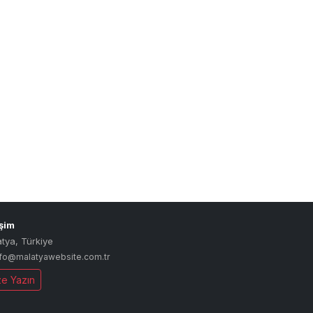
işim
atya
,
Türkiye
nfo@malatyawebsite.com.tr
ze Yazın