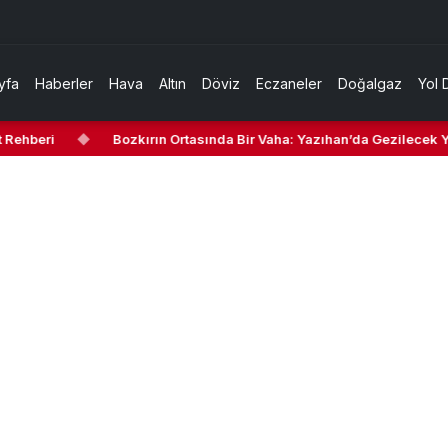
yfa
Haberler
Hava
Altın
Döviz
Eczaneler
Doğalgaz
Yol 
hberi
◆
Bozkırın Ortasında Bir Vaha: Yazıhan’da Gezilecek Yerle