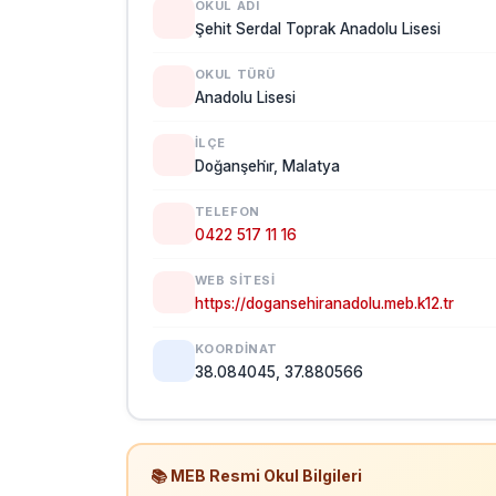
OKUL ADI
Şehit Serdal Toprak Anadolu Lisesi
OKUL TÜRÜ
Anadolu Lisesi
İLÇE
Doğanşehi̇r, Malatya
TELEFON
0422 517 11 16
WEB SITESI
https://dogansehiranadolu.meb.k12.tr
KOORDINAT
38.084045, 37.880566
📚 MEB Resmi Okul Bilgileri