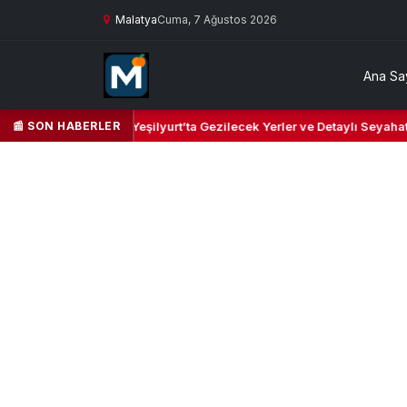
Malatya
Cuma, 7 Ağustos 2026
Ana Sa
📰 SON HABERLER
 ve Kültür Cenneti: Yeşilyurt’ta Gezilecek Yerler ve Detaylı Seyahat Re