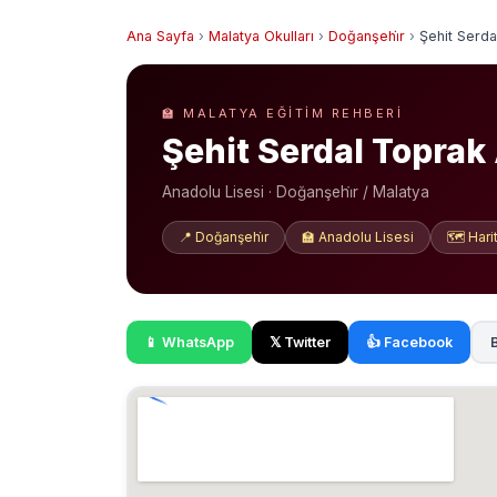
Ana Sayfa
›
Malatya Okulları
›
Doğanşehi̇r
›
Şehit Serda
🏫 MALATYA EĞITIM REHBERI
Şehit Serdal Toprak
Anadolu Lisesi · Doğanşehi̇r / Malatya
📍 Doğanşehi̇r
🏫 Anadolu Lisesi
🗺️ Har
📱 WhatsApp
𝕏 Twitter
👍 Facebook
B