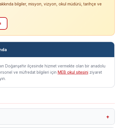
hakkında bilgiler, misyon, vizyon, okul müdürü, tarihçe ve
ı
ında
nın Doğanşehi̇r ilçesinde hizmet vermekte olan bir anadolu
personel ve müfredat bilgileri için
MEB okul sitesini
ziyaret
yın.
şehi̇r ilçesinde yer almaktadır. Google Harita koordinatları: