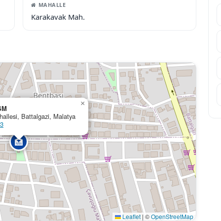
MAHALLE
Karakavak Mah.
×
SM
allesi, Battalgazi, Malatya
03
🏥
Leaflet
|
©
OpenStreetMap