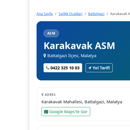
Ana Sayfa
Sağlık Ocakları
Battalgazi
Karakavak 
ASM
Karakavak ASM
Battalgazi İlçesi, Malatya
0422 325 10 03
Yol Tarifi
ADRES
Karakavak Mahallesi, Battalgazi, Malatya
Google Maps'te Gör