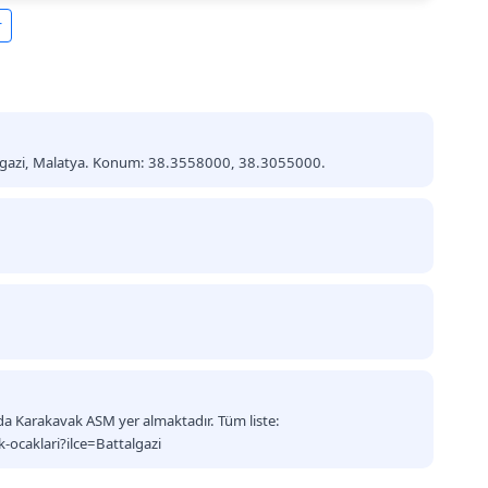
r
algazi, Malatya. Konum: 38.3558000, 38.3055000.
ında Karakavak ASM yer almaktadır. Tüm liste:
ocaklari?ilce=Battalgazi