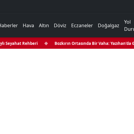
Yol
Haberler
Hava
Altın
Döviz
Eczaneler
Doğalgaz
Dur
ı Seyahat Rehberi
◆
Bozkırın Ortasında Bir Vaha: Yazıhan’da Gez