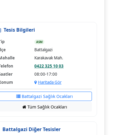
Tesis Bilgileri
Tip
ASM
İlçe
Battalgazi
Mahalle
Karakavak Mah.
Telefon
0422 325 10 03
Saatler
08:00-17:00
Konum
Haritada Gör
Battalgazi Sağlık Ocakları
Tüm Sağlık Ocakları
Battalgazi Diğer Tesisler