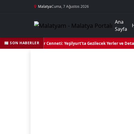
Malatya
Cuma, 7 Ağustos 2026
Ana
Sayfa
📰 SON HABERLER
Yeşil Kalbi ve Kültür Cenneti: Yeşilyurt’ta Gezilecek Yerler ve Detayl