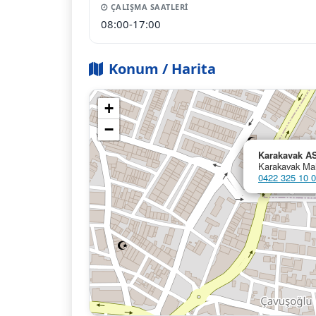
ÇALIŞMA SAATLERI
08:00-17:00
Konum / Harita
+
−
Karakavak A
Karakavak Mah
0422 325 10 