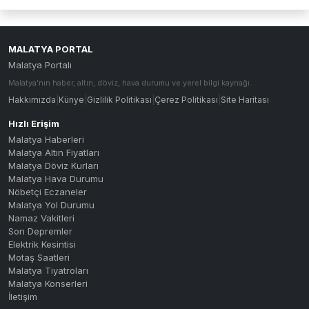
MALATYA PORTAL
Malatya Portalı
Malatya'nın haber, altın, döviz, hava durumu ve yerel bilgi kaynağı.
Hakkımızda
|
Künye
|
Gizlilik Politikası
|
Çerez Politikası
|
Site Haritası
Hızlı Erişim
Malatya Haberleri
Malatya Altın Fiyatları
Malatya Döviz Kurları
Malatya Hava Durumu
Nöbetçi Eczaneler
Malatya Yol Durumu
Namaz Vakitleri
Son Depremler
Elektrik Kesintisi
Motaş Saatleri
Malatya Tiyatroları
Malatya Konserleri
İletişim