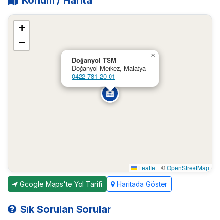
Konum / Harita
+
−
×
Doğanyol TSM
Doğanyol Merkez, Malatya
0422 781 20 01
🏥
Leaflet
|
©
OpenStreetMap
Google Maps'te Yol Tarifi
Haritada Göster
Sık Sorulan Sorular