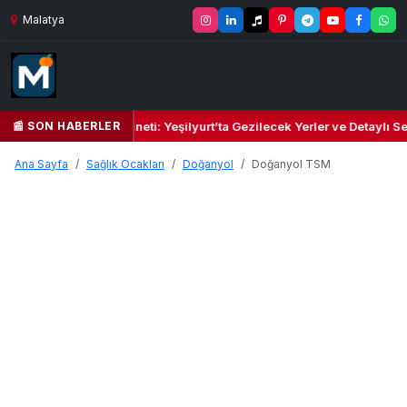
Malatya
📰 SON HABERLER
il Kalbi ve Kültür Cenneti: Yeşilyurt’ta Gezilecek Yerler ve Detaylı Se
Ana Sayfa
Sağlık Ocakları
Doğanyol
Doğanyol TSM