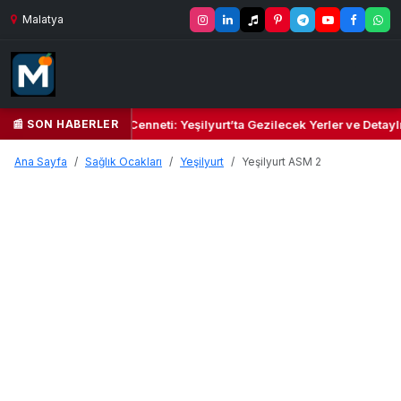
Malatya
📰 SON HABERLER
 Yeşil Kalbi ve Kültür Cenneti: Yeşilyurt’ta Gezilecek Yerler ve Detayl
Ana Sayfa
Sağlık Ocakları
Yeşilyurt
Yeşilyurt ASM 2