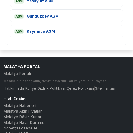
Yeşilyurt ASM 1
ASM
Gündüzbey ASM
ASM
Kaynarca ASM
ASM
MALATYA PORTAL
Malatya Portalı
Malatya'nın haber, altın, döviz, hava durumu ve yerel bilgi kaynağı.
Hakkımızda
|
Künye
|
Gizlilik Politikası
|
Çerez Politikası
|
Site Haritası
Hızlı Erişim
Malatya Haberleri
Malatya Altın Fiyatları
Malatya Döviz Kurları
Malatya Hava Durumu
Nöbetçi Eczaneler