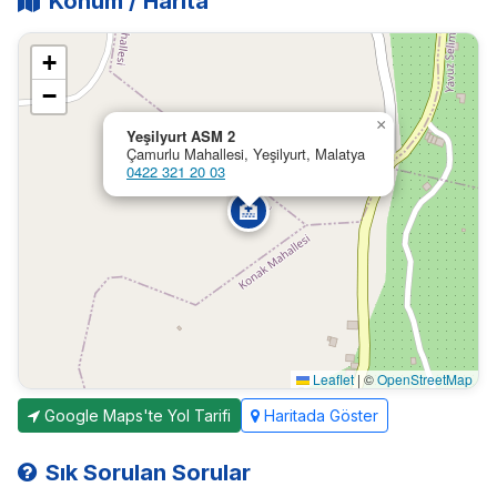
Konum / Harita
+
−
×
Yeşilyurt ASM 2
Çamurlu Mahallesi, Yeşilyurt, Malatya
0422 321 20 03
🏥
Leaflet
|
©
OpenStreetMap
Google Maps'te Yol Tarifi
Haritada Göster
Sık Sorulan Sorular