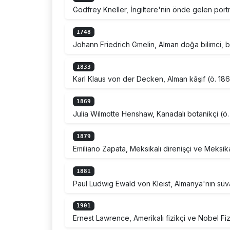
Godfrey Kneller, İngiltere'nin önde gelen port
1748
Johann Friedrich Gmelin, Alman doğa bilimci, b
1833
Karl Klaus von der Decken, Alman kâşif (ö. 18
1869
Julia Wilmotte Henshaw, Kanadalı botanikçi (ö.
1879
Emiliano Zapata, Meksikalı direnişçi ve Meksika 
1881
Paul Ludwig Ewald von Kleist, Almanya'nın süva
1901
Ernest Lawrence, Amerikalı fizikçi ve Nobel Fiz