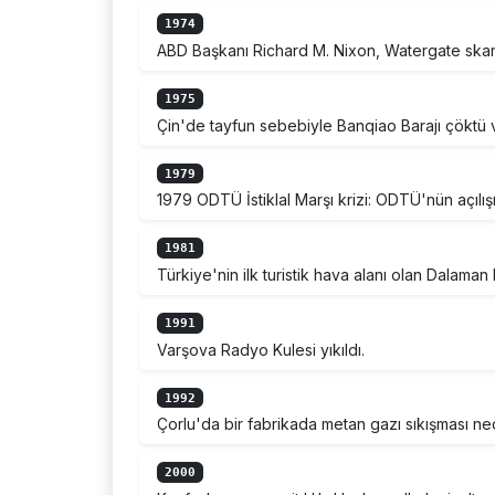
1974
ABD Başkanı Richard M. Nixon, Watergate skandal
1975
Çin'de tayfun sebebiyle Banqiao Barajı çöktü 
1979
1979 ODTÜ İstiklal Marşı krizi: ODTÜ'nün açılışı
1981
Türkiye'nin ilk turistik hava alanı olan Dalaman 
1991
Varşova Radyo Kulesi yıkıldı.
1992
Çorlu'da bir fabrikada metan gazı sıkışması ned
2000