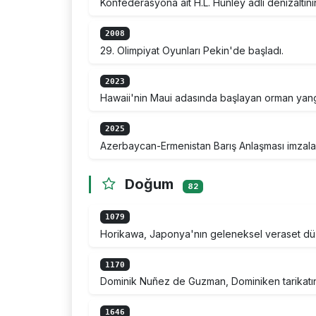
Konfederasyona ait H.L. Hunley adlı denizaltının
2008
29. Olimpiyat Oyunları Pekin'de başladı.
2023
Hawaii'nin Maui adasında başlayan orman yangın
2025
Azerbaycan-Ermenistan Barış Anlaşması imzala
Doğum
82
1079
Horikawa, Japonya'nın geleneksel veraset düz
1170
Dominik Nuñez de Guzman, Dominiken tarikatını
1646