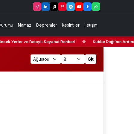
Durumu
Namaz
Depremler
Kesintiler
İletişim
 Yerler ve Detaylı Seyahat Rehberi
◆
Kubbe Dağı’nın Ardındaki G
Git