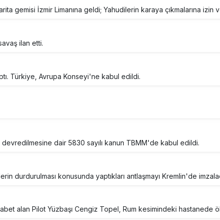
ita gemisi İzmir Limanına geldi; Yahudilerin karaya çıkmalarına izin v
avaş ilan etti.
ptı. Türkiye, Avrupa Konseyi'ne kabul edildi.
ye devredilmesine dair 5830 sayılı kanun TBMM'de kabul edildi.
erin durdurulması konusunda yaptıkları antlaşmayı Kremlin'de imzalad
isabet alan Pilot Yüzbaşı Cengiz Topel, Rum kesimindeki hastanede ö