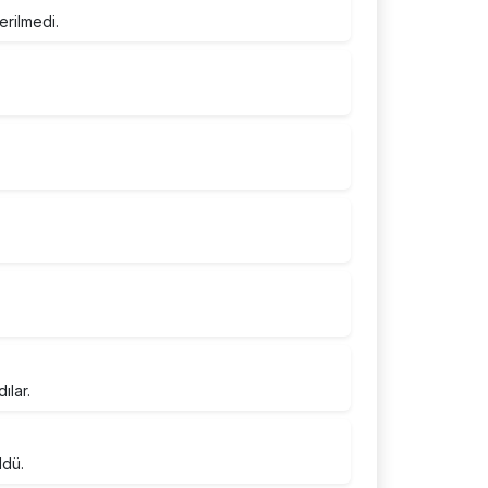
erilmedi.
ılar.
ldü.