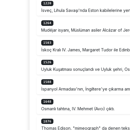
1220
İsveç, Lihula Savaşı'nda Eston kabilelerine yeni
1264
Mudéjar isyanı, Müslüman asiler Alcázar of Jere
1503
İskoç Kralı IV. James, Margaret Tudor ile Edin
1526
Uyluk Kuşatması sonuçlandı ve Uyluk şehri, Osm
1588
İspanyol Armadası'nın, İngiltere'ye çıkarma ama
1648
Osmanlı tahtına, IV. Mehmet (Avcı) çıktı.
1876
Thomas Edison, "mimeograph" da denen teksir 