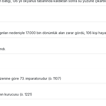
 batığı, 136 yıl okyanus tabanında kaldıktan sonra su yüzüne çıkartıld
ları nedeniyle 17.000 bin dönümlük alan zarar gördü, 106 kişi hayatı
ndı.
enine göre 73. imparatorudur (ö. 1107)
n kurucusu (ö. 1221)