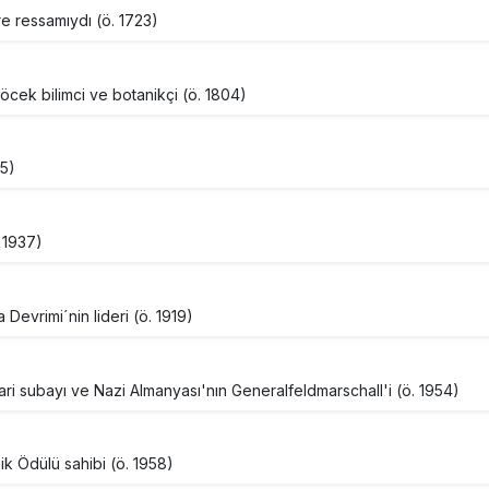
re ressamıydı (ö. 1723)
öcek bilimci ve botanikçi (ö. 1804)
65)
 1937)
Devrimi´nin lideri (ö. 1919)
ri subayı ve Nazi Almanyası'nın Generalfeldmarschall'i (ö. 1954)
ik Ödülü sahibi (ö. 1958)