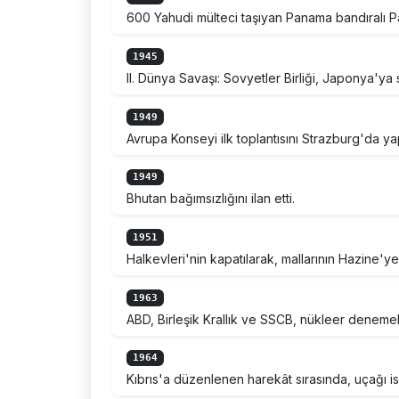
600 Yahudi mülteci taşıyan Panama bandıralı Par
1945
II. Dünya Savaşı: Sovyetler Birliği, Japonya'ya s
1949
Avrupa Konseyi ilk toplantısını Strazburg'da ya
1949
Bhutan bağımsızlığını ilan etti.
1951
Halkevleri'nin kapatılarak, mallarının Hazine'
1963
ABD, Birleşik Krallık ve SSCB, nükleer denemel
1964
Kıbrıs'a düzenlenen harekât sırasında, uçağı 