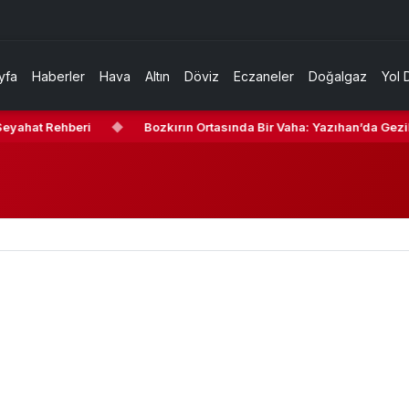
yfa
Haberler
Hava
Altın
Döviz
Eczaneler
Doğalgaz
Yol 
hat Rehberi
◆
Bozkırın Ortasında Bir Vaha: Yazıhan’da Gezilecek