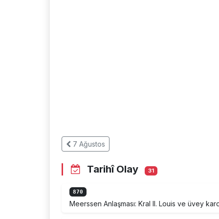
7 Ağustos
Tarihî Olay
31
870
Meerssen Anlaşması: Kral II. Louis ve üvey karde