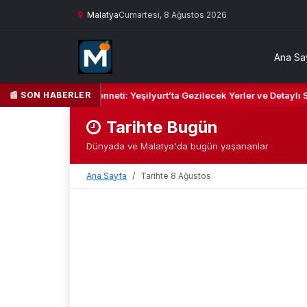
Malatya
Cumartesi, 8 Ağustos 2026
Ana Sa
📰 SON HABERLER
 Kalbi ve Kültür Cenneti: Yeşilyurt’ta Gezilecek Yerler ve Detaylı Seya
Tarihte Bugün
Dünyada ve Malatya'da bugün yaşananlar
Ana Sayfa
Tarihte 8 Ağustos