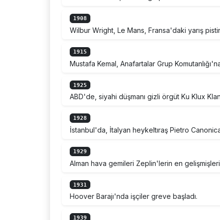
1908
Wilbur Wright, Le Mans, Fransa'daki yarış pisti
1915
Mustafa Kemal, Anafartalar Grup Komutanlığı'na
1925
ABD'de, siyahi düşmanı gizli örgüt Ku Klux Klan'
1928
İstanbul'da, İtalyan heykeltıraş Pietro Canonica'
1929
Alman hava gemileri Zeplin'lerin en gelişmişler
1931
Hoover Barajı'nda işçiler greve başladı.
1939