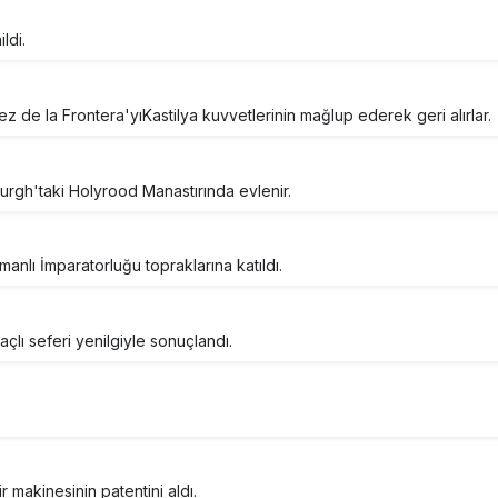
ldi.
z de la Frontera'yıKastilya kuvvetlerinin mağlup ederek geri alırlar.
burgh'taki Holyrood Manastırında evlenir.
anlı İmparatorluğu topraklarına katıldı.
çlı seferi yenilgiyle sonuçlandı.
makinesinin patentini aldı.