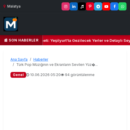
Malatya
📰 SON HABERLER
Kalbi ve Kültür Cenneti: Yeşilyurt’ta Gezilecek Yerler ve Detaylı Seyah
Ana Sayfa
Haberler
Türk Pop Müziğinin ve Ekranların Sevilen Yüz�...
Genel
10.06.2026 05:20
94 görüntülenme