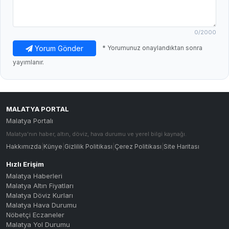
0
/2000
Yorum Gönder
* Yorumunuz onaylandıktan sonra
yayımlanır.
MALATYA PORTAL
Malatya Portalı
Malatya'nın haber, altın, döviz, hava durumu ve yerel bilgi kaynağı.
Hakkımızda
|
Künye
|
Gizlilik Politikası
|
Çerez Politikası
|
Site Haritası
Hızlı Erişim
Malatya Haberleri
Malatya Altın Fiyatları
Malatya Döviz Kurları
Malatya Hava Durumu
Nöbetçi Eczaneler
Malatya Yol Durumu