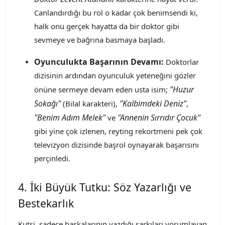
Canlandırdığı bu rol o kadar çok benimsendi ki,
halk onu gerçek hayatta da bir doktor gibi
sevmeye ve bağrına basmaya başladı.
Oyunculukta Başarının Devamı:
Doktorlar
dizisinin ardından oyunculuk yeteneğini gözler
"Huzur
önüne sermeye devam eden usta isim;
Sokağı"
"Kalbimdeki Deniz"
(Bilal karakteri),
,
"Benim Adım Melek"
"Annenin Sırrıdır Çocuk"
ve
gibi yine çok izlenen, reyting rekortmeni pek çok
televizyon dizisinde başrol oynayarak başarısını
perçinledi.
4. İki Büyük Tutku: Söz Yazarlığı ve
Bestekarlık
Kutsi, sadece başkalarının yazdığı şarkıları yorumlayan