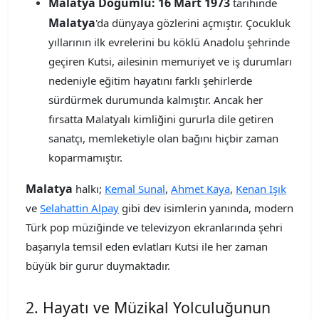
Malatya Doğumlu:
16 Mart 1973
tarihinde
Malatya
'da dünyaya gözlerini açmıştır. Çocukluk
yıllarının ilk evrelerini bu köklü Anadolu şehrinde
geçiren Kutsi, ailesinin memuriyet ve iş durumları
nedeniyle eğitim hayatını farklı şehirlerde
sürdürmek durumunda kalmıştır. Ancak her
fırsatta Malatyalı kimliğini gururla dile getiren
sanatçı, memleketiyle olan bağını hiçbir zaman
koparmamıştır.
Malatya
halkı;
Kemal Sunal
,
Ahmet Kaya
,
Kenan Işık
ve
Selahattin Alpay
gibi dev isimlerin yanında, modern
Türk pop müziğinde ve televizyon ekranlarında şehri
başarıyla temsil eden evlatları Kutsi ile her zaman
büyük bir gurur duymaktadır.
2. Hayatı ve Müzikal Yolculuğunun