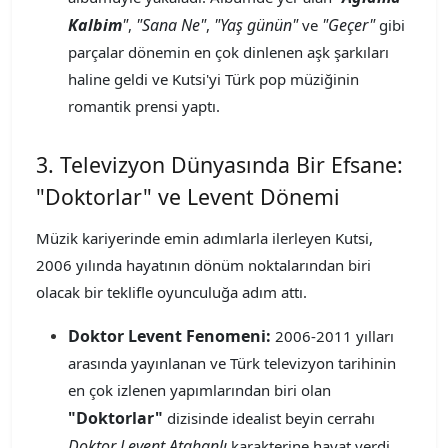
Kalbim
"
"Sana Ne"
"Yaş günün"
"Geçer"
,
,
ve
gibi
parçalar dönemin en çok dinlenen aşk şarkıları
haline geldi ve Kutsi'yi Türk pop müziğinin
romantik prensi yaptı.
3. Televizyon Dünyasında Bir Efsane:
"Doktorlar" ve Levent Dönemi
Müzik kariyerinde emin adımlarla ilerleyen Kutsi,
2006 yılında hayatının dönüm noktalarından biri
olacak bir teklifle oyunculuğa adım attı.
Doktor Levent Fenomeni:
2006-2011 yılları
arasında yayınlanan ve Türk televizyon tarihinin
en çok izlenen yapımlarından biri olan
"Doktorlar"
dizisinde idealist beyin cerrahı
Doktor Levent Atahanlı
karakterine hayat verdi.