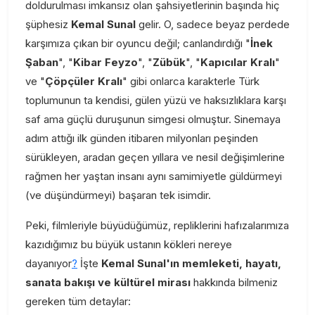
doldurulması imkansız olan şahsiyetlerinin başında hiç
şüphesiz
Kemal Sunal
gelir. O, sadece beyaz perdede
karşımıza çıkan bir oyuncu değil; canlandırdığı "
İnek
Şaban
", "
Kibar Feyzo
", "
Zübük
", "
Kapıcılar Kralı
"
ve "
Çöpçüler Kralı
" gibi onlarca karakterle Türk
toplumunun ta kendisi, gülen yüzü ve haksızlıklara karşı
saf ama güçlü duruşunun simgesi olmuştur. Sinemaya
adım attığı ilk günden itibaren milyonları peşinden
sürükleyen, aradan geçen yıllara ve nesil değişimlerine
rağmen her yaştan insanı aynı samimiyetle güldürmeyi
(ve düşündürmeyi) başaran tek isimdir.
Peki, filmleriyle büyüdüğümüz, repliklerini hafızalarımıza
kazıdığımız bu büyük ustanın kökleri nereye
dayanıyor
?
İşte
Kemal Sunal'ın memleketi, hayatı,
sanata bakışı ve kültürel mirası
hakkında bilmeniz
gereken tüm detaylar: