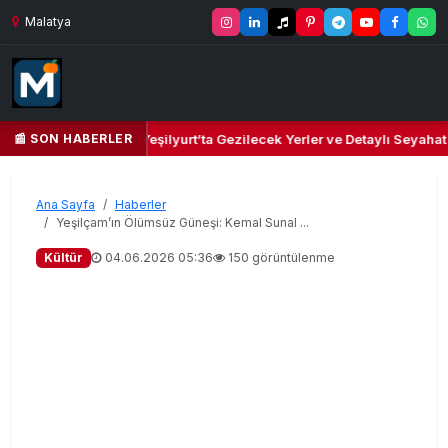
Malatya
📰 SON HABERLER
 ve Kültür Cenneti: Yeşilyurt’ta Gezilecek Yerler ve Detaylı Seyahat Re
Ana Sayfa
Haberler
Yeşilçam’ın Ölümsüz Güneşi: Kemal Sunal ...
Kültür
04.06.2026 05:36
150 görüntülenme