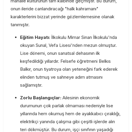
mahalle kültürünün tam kalbinde geçmiştir. Bu durum,
onun ileride canlandıracağı "halk kahramanı"
karakterlerini bizzat yerinde gözlemlemesine olanak
tanımıştır.
Eğitim Hayatı:
İlkokulu Mimar Sinan İlkokulu'nda
okuyan Sunal, Vefa Lisesi'nden mezun olmuştur.
Lise dönemi, onun sanatsal dehasının ilk
keşfedildiği yıllardır. Felsefe öğretmeni Belkıs
Balkır, onun tiyatroya olan yeteneğini fark ederek
elinden tutmuş ve sahneye adım atmasını
sağlamıştır.
Zorlu Başlangıçlar:
Ailesinin ekonomik
durumunun çok parlak olmaması nedeniyle lise
yıllarında hem okumuş hem de ayakkabıcı çıraklığı,
elektrikçi yanında çalışma gibi çeşitli işlerde alın
teri dökmüştür. Bu durum, işçi sınıfının yaşadığı