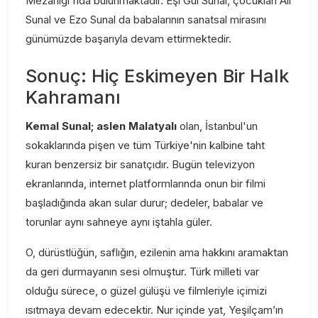
Mezarlığı'nda bulunmaktadır. Eşi Gül Sunal, çocukları Ali
Sunal ve Ezo Sunal da babalarının sanatsal mirasını
günümüzde başarıyla devam ettirmektedir.
Sonuç: Hiç Eskimeyen Bir Halk
Kahramanı
Kemal Sunal; aslen Malatyalı
olan, İstanbul'un
sokaklarında pişen ve tüm Türkiye'nin kalbine taht
kuran benzersiz bir sanatçıdır. Bugün televizyon
ekranlarında, internet platformlarında onun bir filmi
başladığında akan sular durur; dedeler, babalar ve
torunlar aynı sahneye aynı iştahla güler.
O, dürüstlüğün, saflığın, ezilenin ama hakkını aramaktan
da geri durmayanın sesi olmuştur. Türk milleti var
olduğu sürece, o güzel gülüşü ve filmleriyle içimizi
ısıtmaya devam edecektir. Nur içinde yat, Yeşilçam’ın