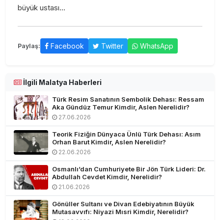
büyük ustası...
Facebook
Twitter
WhatsApp
Paylaş:
İlgili Malatya Haberleri
Türk Resim Sanatının Sembolik Dehası: Ressam
Aka Gündüz Temur Kimdir, Aslen Nerelidir?
27.06.2026
Teorik Fiziğin Dünyaca Ünlü Türk Dehası: Asım
Orhan Barut Kimdir, Aslen Nerelidir?
22.06.2026
Osmanlı’dan Cumhuriyete Bir Jön Türk Lideri: Dr.
Abdullah Cevdet Kimdir, Nerelidir?
21.06.2026
Gönüller Sultanı ve Divan Edebiyatının Büyük
Mutasavvıfı: Niyazi Mısri Kimdir, Nerelidir?