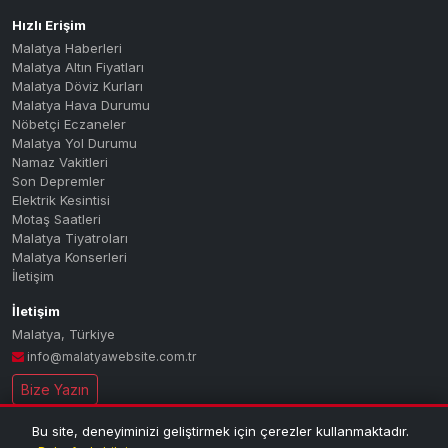
Hızlı Erişim
Malatya Haberleri
Malatya Altın Fiyatları
Malatya Döviz Kurları
Malatya Hava Durumu
Nöbetçi Eczaneler
Malatya Yol Durumu
Namaz Vakitleri
Son Depremler
Elektrik Kesintisi
Motaş Saatleri
Malatya Tiyatroları
Malatya Konserleri
İletişim
İletişim
Malatya
,
Türkiye
info@malatyawebsite.com.tr
Bize Yazın
Bu site, deneyiminizi geliştirmek için çerezler kullanmaktadır.
© 2026 MALATYA PORTAL — Tüm hakları saklıdır.
| Malatya'nın dijital