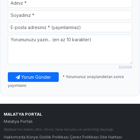
0
/2000
Yorum Gönder
* Yorumunuz onaylandıktan sonra
yayımlanır.
MALATYA PORTAL
Malatya Portalı
Malatya'nın haber, altın, döviz, hava durumu ve yerel bilgi kaynağı.
Hakkımızda
|
Künye
|
Gizlilik Politikası
|
Çerez Politikası
|
Site Haritası