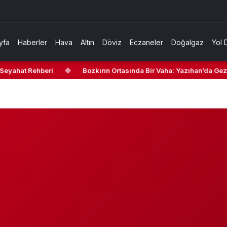
yfa
Haberler
Hava
Altın
Döviz
Eczaneler
Doğalgaz
Yol 
Seyahat Rehberi
◆
Bozkırın Ortasında Bir Vaha: Yazıhan’da Gezil