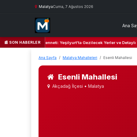
Malatya
Cuma, 7 Ağustos 2026
Ana Sa
📰 SON HABERLER
eşil Kalbi ve Kültür Cenneti: Yeşilyurt’ta Gezilecek Yerler ve Detaylı 
Ana Sayfa
Malatya Mahalleleri
Esenli Mahallesi
Esenli Mahallesi
Akçadağ İlçesi • Malatya