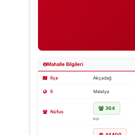
Mahalle Bilgileri
İlçe
Akçadağ
İl
Malatya
364
Nüfus
kişi
44400