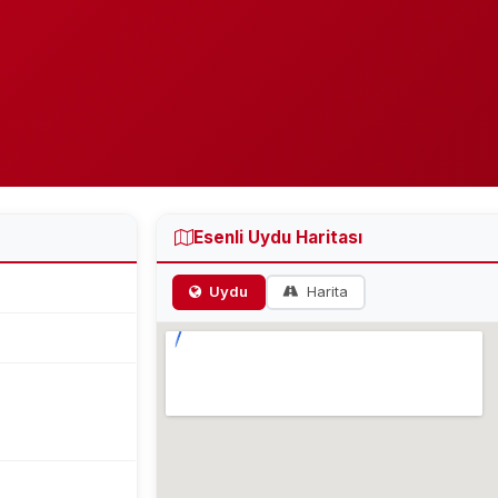
Esenli Uydu Haritası
Uydu
Harita