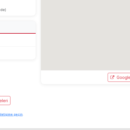
ode)
Google
leri
iletişime geçin
.