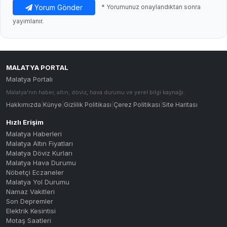
Yorum Gönder
* Yorumunuz onaylandıktan sonra
yayımlanır.
MALATYA PORTAL
Malatya Portalı
Malatya'nın haber, altın, döviz, hava durumu ve yerel bilgi kaynağı.
Hakkımızda
|
Künye
|
Gizlilik Politikası
|
Çerez Politikası
|
Site Haritası
Hızlı Erişim
Malatya Haberleri
Malatya Altın Fiyatları
Malatya Döviz Kurları
Malatya Hava Durumu
Nöbetçi Eczaneler
Malatya Yol Durumu
Namaz Vakitleri
Son Depremler
Elektrik Kesintisi
Motaş Saatleri