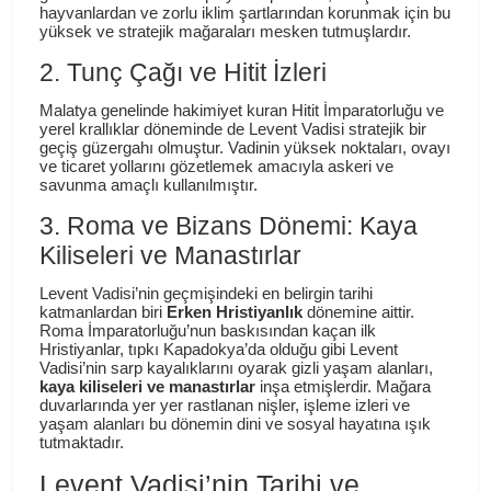
hayvanlardan ve zorlu iklim şartlarından korunmak için bu
yüksek ve stratejik mağaraları mesken tutmuşlardır.
2. Tunç Çağı ve Hitit İzleri
Malatya genelinde hakimiyet kuran Hitit İmparatorluğu ve
yerel krallıklar döneminde de Levent Vadisi stratejik bir
geçiş güzergahı olmuştur. Vadinin yüksek noktaları, ovayı
ve ticaret yollarını gözetlemek amacıyla askeri ve
savunma amaçlı kullanılmıştır.
3. Roma ve Bizans Dönemi: Kaya
Kiliseleri ve Manastırlar
Levent Vadisi’nin geçmişindeki en belirgin tarihi
katmanlardan biri
Erken Hristiyanlık
dönemine aittir.
Roma İmparatorluğu’nun baskısından kaçan ilk
Hristiyanlar, tıpkı Kapadokya’da olduğu gibi Levent
Vadisi’nin sarp kayalıklarını oyarak gizli yaşam alanları,
kaya kiliseleri ve manastırlar
inşa etmişlerdir. Mağara
duvarlarında yer yer rastlanan nişler, işleme izleri ve
yaşam alanları bu dönemin dini ve sosyal hayatına ışık
tutmaktadır.
Levent Vadisi’nin Tarihi ve