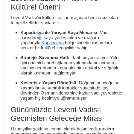
Kültürel Önemi
Levent Vadisi’ni kültürel ve tarihi açıdan benzersiz kılan
temel özellikler şunlardır:
Kapadokya ile Yarışan Kaya Mimarisi:
Vadi,
barındırdığı kaya yerleşimleri ve mağara
yapılarıyla
Kapadokya
bölgesindeki oluşumlara
benzer bir kültürel zenginliğe sahiptir.
Stratejik Savunma Hattı:
Tarih boyunca İpek Yolu
gibi önemli ticaret ağlarının yakınında bulunması,
vadinin her dönem korunaklı bir karakol ve sığınak
olarak kalmasını sağlamıştır.
Kesintisiz Yaşam Döngüsü:
Doğanın sunduğu su
kaynakları ve verimli topraklar sayesinde, taş
devrinden Osmanlı dönemine kadar vadi çevresinde
yaşam hiç kesintiye uğramamıştır.
Günümüzde Levent Vadisi:
Geçmişten Geleceğe Miras
Uzun yıllar saklı bir cennet olarak kalan vadi, modern
dönemde yapılan yatırımlarla turizme kazandırılmıştır.