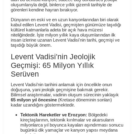
oluşumlarıyla değil, binlerce yıllık gizemli tarihiyle de
görenleri kendine hayran bırakıyor.
Dünyanın en eski ve en uzun kanyonlarından biri olarak
kabul edilen Levent Vadisi, geçmişten günümüze taşıdığı
kültürel katmanlarla adeta bir açık hava müzesi
niteliğindedir. İşte milyon yıllık kaya oluşumlarından ilk
insan izlerine uzanan Levent Vadisi'nin tarihi, geçmişi ve
taşıdığı büyük önem.
Levent Vadisi'nin Jeolojik
Geçmişi: 65 Milyon Yıllık
Serüven
Levent Vadisi’nin tarihini anlamak için öncelikle onun
doğuşuna, yani jeolojik geçmişine bakmak gerekir.
Bilimsel araştırmalar, vadinin oluşum sürecinin yaklaşık
65 milyon yıl öncesine
(Kretase döneminin sonları)
kadar uzandığını göstermektedir.
Tektonik Hareketler ve Erozyon:
Bölgedeki
kireçtaşlarının, tektonik kırılmalar ve akarsuların
milyonlarca yıl boyunca kayaları aşındırması sonucu
bugünkü dik yamaçlar ve kanyon yapısı meydana