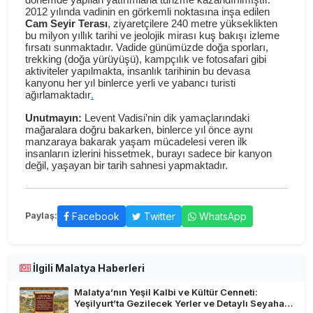
2012 yılında vadinin en görkemli noktasına inşa edilen
Cam Seyir Terası
, ziyaretçilere 240 metre yükseklikten
bu milyon yıllık tarihi ve jeolojik mirası kuş bakışı izleme
fırsatı sunmaktadır. Vadide günümüzde doğa sporları,
trekking (doğa yürüyüşü), kampçılık ve fotosafari gibi
aktiviteler yapılmakta, insanlık tarihinin bu devasa
kanyonu her yıl binlerce yerli ve yabancı turisti
.
ağırlamaktadır
Unutmayın:
Levent Vadisi’nin dik yamaçlarındaki
mağaralara doğru bakarken, binlerce yıl önce aynı
manzaraya bakarak yaşam mücadelesi veren ilk
insanların izlerini hissetmek, burayı sadece bir kanyon
değil, yaşayan bir tarih sahnesi yapmaktadır.
Facebook
Twitter
WhatsApp
Paylaş:
İlgili Malatya Haberleri
Malatya’nın Yeşil Kalbi ve Kültür Cenneti:
Yeşilyurt’ta Gezilecek Yerler ve Detaylı Seyahat