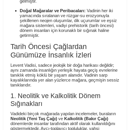
gelmiştir.
Doğal Mağaralar ve Peribacaları:
Vadinin her iki
yamacında sıralanan ve rüzgar-su erozyonuyla
şekillenen neojen oluşumlar, dik uçurumlar ve eşsiz
mağara sistemleri, vadiyi prehistorik (tarih öncesi)
dönem insanları için korunaklı bir sığınak haline
getirmiştir.
Tarih Öncesi Çağlardan
Günümüze İnsanlık İzleri
Levent Vadisi, sadece jeolojik bir doğa harikası değildir;
aynı zamanda insanlığın yerleşik hayata geçiş evrelerine
tanıklık etmiş köklü bir yaşam alanıdır. Vadinin sarp
kayalıklarında yer alan yüzlerce mağara, geçmişin sessiz
tanıklarıdır.
1. Neolitik ve Kalkolitik Dönem
Sığınakları
Vadideki birçok mağarada yapılan incelemeler, buraların
Neolitik (Yeni Taş Çağı)
ve
Kalkolitik (Bakır Çağı)
dönemlerde insanlar tarafından aktif olarak kullanıldığını
göstermektedir. Avcı-toplayıcı topluluklar, vahşi