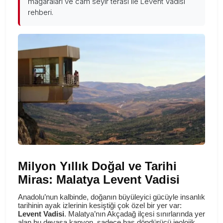
mağaraları ve cam seyir terası ile Levent Vadisi
rehberi.
Milyon Yıllık Doğal ve Tarihi
Miras: Malatya Levent Vadisi
Anadolu’nun kalbinde, doğanın büyüleyici gücüyle insanlık
tarihinin ayak izlerinin kesiştiği çok özel bir yer var:
Levent Vadisi
. Malatya’nın Akçadağ ilçesi sınırlarında yer
alan bu devasa kanyon, sadece baş döndürücü jeolojik