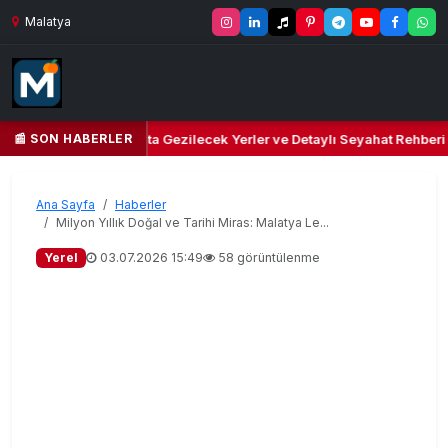
Malatya
📰 SON HABERLER
ür Cenneti: Yeşilyurt’ta Gezilecek Yerler ve Detaylı Seyahat Rehberi
Ana Sayfa
Haberler
Milyon Yıllık Doğal ve Tarihi Miras: Malatya Le...
Yerel
03.07.2026 15:49
58 görüntülenme