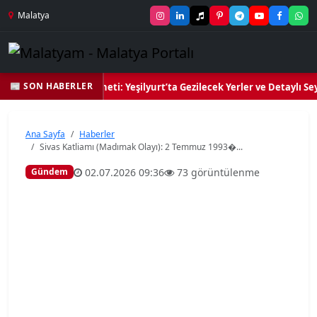
Malatya
📰 SON HABERLER
Kalbi ve Kültür Cenneti: Yeşilyurt’ta Gezilecek Yerler ve Detaylı Seya
Ana Sayfa
Haberler
Sivas Katliamı (Madımak Olayı): 2 Temmuz 1993�...
02.07.2026 09:36
73 görüntülenme
Gündem