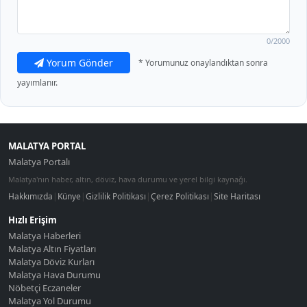
0
/2000
Yorum Gönder
* Yorumunuz onaylandıktan sonra
yayımlanır.
MALATYA PORTAL
Malatya Portalı
Malatya'nın haber, altın, döviz, hava durumu ve yerel bilgi kaynağı.
Hakkımızda
|
Künye
|
Gizlilik Politikası
|
Çerez Politikası
|
Site Haritası
Hızlı Erişim
Malatya Haberleri
Malatya Altın Fiyatları
Malatya Döviz Kurları
Malatya Hava Durumu
Nöbetçi Eczaneler
Malatya Yol Durumu