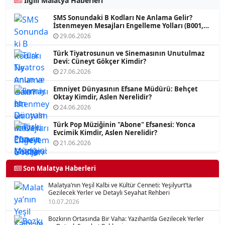
İlgili Malatya Haberleri
SMS Sonundaki B Kodları Ne Anlama Gelir?
İstenmeyen Mesajları Engelleme Yolları (B001,
B002, B003)
29.06.2026
Türk Tiyatrosunun ve Sinemasının Unutulmaz
Devi: Cüneyt Gökçer Kimdir?
27.06.2026
Emniyet Dünyasının Efsane Müdürü: Behçet
Oktay Kimdir, Aslen Nerelidir?
24.06.2026
Türk Pop Müziğinin "Abone" Efsanesi: Yonca
Evcimik Kimdir, Aslen Nerelidir?
21.06.2026
Son Malatya Haberleri
Malatya’nın Yeşil Kalbi ve Kültür Cenneti: Yeşilyurt’ta
Gezilecek Yerler ve Detaylı Seyahat Rehberi
10.07.2026
Bozkırın Ortasında Bir Vaha: Yazıhan’da Gezilecek Yerler