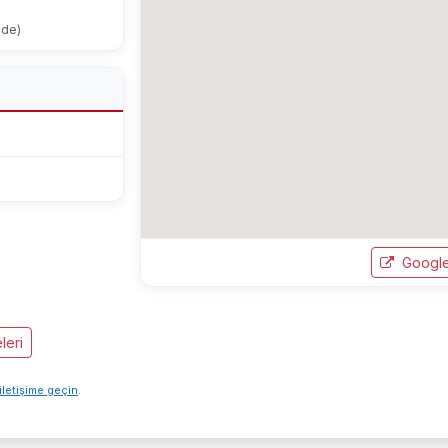
ode)
Google
leri
iletişime geçin
.