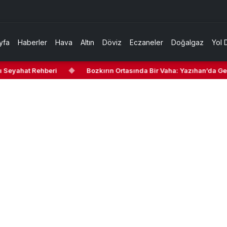
yfa
Haberler
Hava
Altın
Döviz
Eczaneler
Doğalgaz
Yol 
 Seyahat Rehberi
◆
Bozkırın Ortasında Bir Vaha: Yazıhan’da Gezi