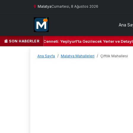
Malatya
Cumartesi, 8 Ağustos 2026
Ana Sa
📰 SON HABERLER
Yeşil Kalbi ve Kültür Cenneti: Yeşilyurt’ta Gezilecek Yerler ve Detaylı
Ana Sayfa
Malatya Mahalleleri
Çiftlik Mahallesi