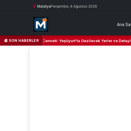
Malatya
Perşembe, 6 Ağustos 2026
Ana Sa
📰 SON HABERLER
l Kalbi ve Kültür Cenneti: Yeşilyurt’ta Gezilecek Yerler ve Detaylı Sey