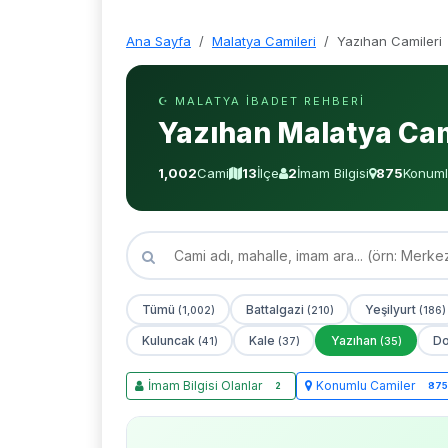
Ana Sayfa
Malatya Camileri
Yazıhan Camileri
☪ MALATYA İBADET REHBERI
Yazıhan Malatya Cam
1,002
Cami
13
İlçe
2
İmam Bilgisi
875
Konuml
Tümü
Battalgazi
Yeşilyurt
(1,002)
(210)
(186)
Kuluncak
Kale
Yazıhan
Do
(41)
(37)
(35)
İmam Bilgisi Olanlar
Konumlu Camiler
2
875