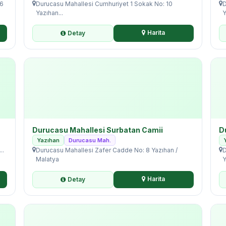
56
Durucasu Mahallesi Cumhuriyet 1 Sokak No: 10
D
Yazıhan...
Y
Harita
Detay
Durucasu Mahallesi Surbatan Camii
D
Yazıhan
Durucasu Mah.
..
Durucasu Mahallesi Zafer Cadde No: 8 Yazıhan /
D
Malatya
Y
Harita
Detay