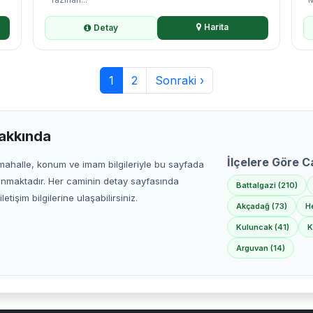
Harita
Detay
1
2
Sonraki ›
akkında
İlçelere Göre C
 mahalle, konum ve imam bilgileriyle bu sayfada
nmaktadır. Her caminin detay sayfasında
Battalgazi (210)
tişim bilgilerine ulaşabilirsiniz.
Akçadağ (73)
H
Kuluncak (41)
K
Arguvan (14)