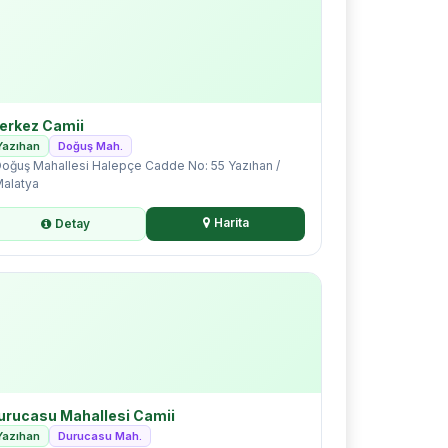
erkez Camii
Yazıhan
Doğuş Mah.
oğuş Mahallesi Halepçe Cadde No: 55 Yazıhan /
alatya
Harita
Detay
urucasu Mahallesi Camii
Yazıhan
Durucasu Mah.