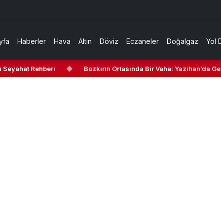
yfa
Haberler
Hava
Altın
Döviz
Eczaneler
Doğalgaz
Yol 
ahat Rehberi
◆
Bozkırın Ortasında Bir Vaha: Yazıhan’da Gezilece