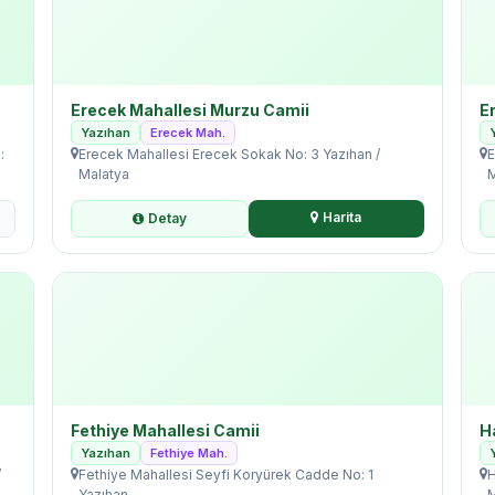
Erecek Mahallesi Murzu Camii
E
Yazıhan
Erecek Mah.
:
Erecek Mahallesi Erecek Sokak No: 3 Yazıhan /
E
Malatya
M
Harita
Detay
Fethiye Mahallesi Camii
H
Yazıhan
Fethiye Mah.
/
Fethiye Mahallesi Seyfi Koryürek Cadde No: 1
H
Yazıhan...
M