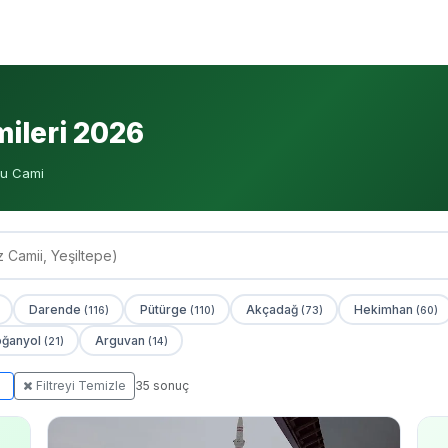
ileri 2026
u Cami
Darende
Pütürge
Akçadağ
Hekimhan
(116)
(110)
(73)
(60)
ğanyol
Arguvan
(21)
(14)
Filtreyi Temizle
35 sonuç