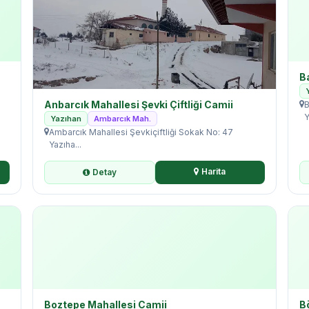
B
Anbarcık Mahallesi Şevki Çiftliği Camii
B
Y
Yazıhan
Ambarcık Mah.
Ambarcık Mahallesi Şevkiçiftliği Sokak No: 47
Yazıha...
Harita
Detay
Boztepe Mahallesi Camii
B