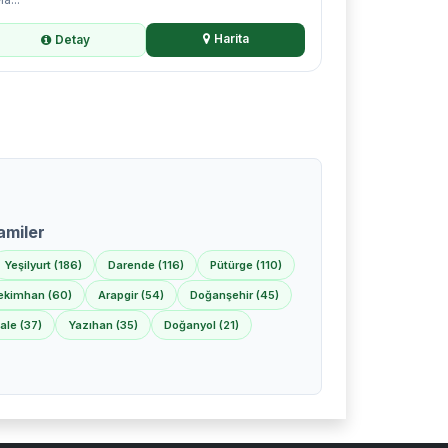
Harita
Detay
amiler
Yeşilyurt (186)
Darende (116)
Pütürge (110)
ekimhan (60)
Arapgir (54)
Doğanşehir (45)
ale (37)
Yazıhan (35)
Doğanyol (21)