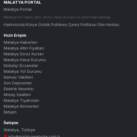
MALATYA PORTAL
Malatya Portalı
Malatya'nın haber, altın, döviz, hava durumu ve yerel bilgi kaynağı.
Hakkımızda
|
Künye
|
Gizlilik Politikası
|
Çerez Politikası
|
Site Haritası
Hızlı Erişim
Malatya Haberleri
Malatya Altın Fiyatları
Malatya Döviz Kurları
Malatya Hava Durumu
Nöbetçi Eczaneler
Malatya Yol Durumu
Namaz Vakitleri
Son Depremler
Elektrik Kesintisi
Motaş Saatleri
Malatya Tiyatroları
Malatya Konserleri
İletişim
İletişim
Malatya
,
Türkiye
info@malatyawebsite.com.tr