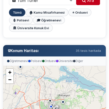
Ara
Tümü
🏠 Kamu Misafirhanesi
⭐ Orduevi
👮 Polisevi
🎓 Öğretmenevi
🏛️ Üniversite Konuk Evi
Konum Haritası
35 tesis haritada
Öğretmenevi
Polisevi
Orduevi
Üniversite
Diğer
+
−