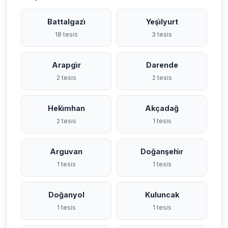
Battalgazi̇
Yeşi̇lyurt
18 tesis
3 tesis
Arapgi̇r
Darende
2 tesis
2 tesis
Heki̇mhan
Akçadağ
2 tesis
1 tesis
Arguvan
Doğanşehi̇r
1 tesis
1 tesis
Doğanyol
Kuluncak
1 tesis
1 tesis