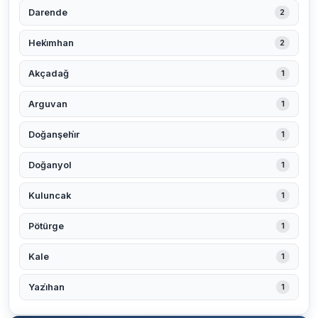
Darende
2
Heki̇mhan
2
Akçadağ
1
Arguvan
1
Doğanşehi̇r
1
Doğanyol
1
Kuluncak
1
Pötürge
1
Kale
1
Yazi̇han
1