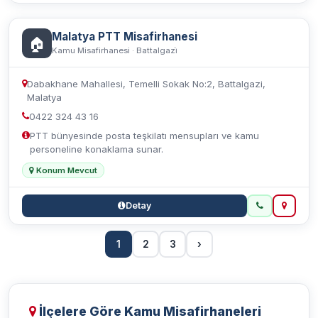
Malatya PTT Misafirhanesi
🏠
Kamu Misafirhanesi · Battalgazi̇
Dabakhane Mahallesi, Temelli Sokak No:2, Battalgazi,
Malatya
0422 324 43 16
PTT bünyesinde posta teşkilatı mensupları ve kamu
personeline konaklama sunar.
Konum Mevcut
Detay
1
2
3
›
İlçelere Göre Kamu Misafirhaneleri