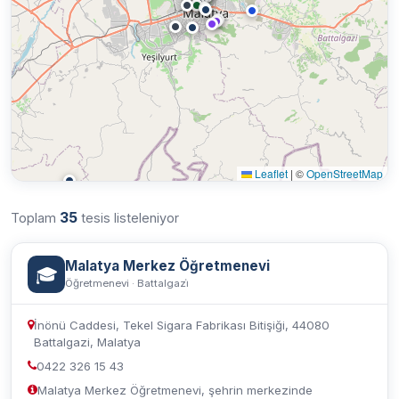
Leaflet
|
©
OpenStreetMap
35
Toplam
tesis listeleniyor
Malatya Merkez Öğretmenevi
🎓
Öğretmenevi · Battalgazi̇
İnönü Caddesi, Tekel Sigara Fabrikası Bitişiği, 44080
Battalgazi, Malatya
0422 326 15 43
Malatya Merkez Öğretmenevi, şehrin merkezinde