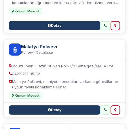
konumlanan öğretmen ve kamu görevlilerine hizmet veren
tesistir. Restoran, düğün salonu ve konferans olanakları
Konum Mevcut
sunmaktadır.
Detay
Malatya Polisevi
👮
Polisevi · Battalgazi̇
Orduzu Mah. Elazığ Bulvarı No:57/2 Battalgazi/MALATYA
0422 212 85 32
Malatya Polisevi, emniyet mensupları ve kamu görevlilerine
uygun fiyatlı konaklama sunar.
Konum Mevcut
Detay