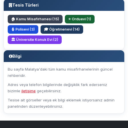
Tesis Türleri
🏠 Kamu Misafirhanesi (15)
⭐ Orduevi (1)
👮 Polisevi (3)
🎓 Öğretmenevi (14)
🏛️ Üniversite Konuk Evi (2)
Bilgi
Bu sayfa Malatya'daki tüm kamu misafirhanelerinin güncel
rehberidir.
Adres veya telefon bilgilerinde değişiklik fark ederseniz
bizimle
iletişime
geçebilirsiniz.
Tesise ait görseller veya ek bilgi eklemek istiyorsanız admin
panelinden düzenleyebilirsiniz.