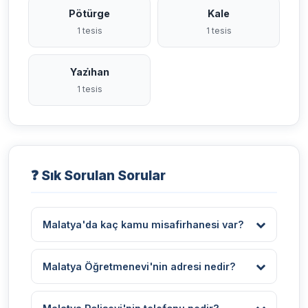
Pötürge
Kale
1 tesis
1 tesis
Yazi̇han
1 tesis
❓ Sık Sorulan Sorular
Malatya'da kaç kamu misafirhanesi var?
Malatya il ve ilçelerinde toplam 35 kamu
misafirhanesi, öğretmenevi, polisevi ve konukevi
Malatya Öğretmenevi'nin adresi nedir?
bulunmaktadır. Bu tesisler Battalgazi, Yeşilyurt ve
Malatya Merkez Öğretmenevi, Niyazi Mahallesi
çevre ilçelere yayılmış durumdadır.
Karakaş Sokak No:2 Battalgazi/Malatya