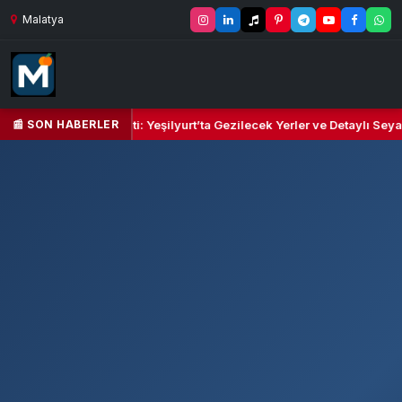
Malatya
📰 SON HABERLER
lbi ve Kültür Cenneti: Yeşilyurt’ta Gezilecek Yerler ve Detaylı Seyahat