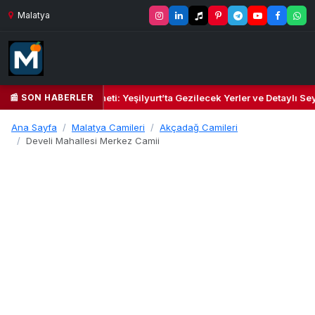
Malatya
📰 SON HABERLER
 Kalbi ve Kültür Cenneti: Yeşilyurt’ta Gezilecek Yerler ve Detaylı Seya
Ana Sayfa
Malatya Camileri
Akçadağ Camileri
Develi Mahallesi Merkez Camii