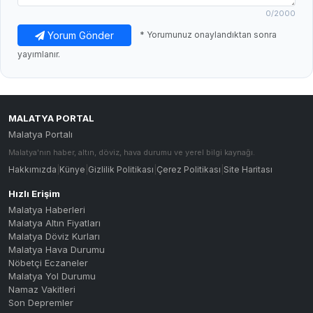
0
/2000
Yorum Gönder
* Yorumunuz onaylandıktan sonra
yayımlanır.
MALATYA PORTAL
Malatya Portalı
Malatya'nın haber, altın, döviz, hava durumu ve yerel bilgi kaynağı.
Hakkımızda
|
Künye
|
Gizlilik Politikası
|
Çerez Politikası
|
Site Haritası
Hızlı Erişim
Malatya Haberleri
Malatya Altın Fiyatları
Malatya Döviz Kurları
Malatya Hava Durumu
Nöbetçi Eczaneler
Malatya Yol Durumu
Namaz Vakitleri
Son Depremler