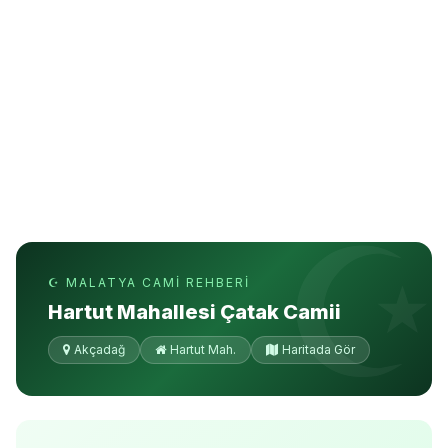
☪ MALATYA CAMI REHBERI
Hartut Mahallesi Çatak Camii
Akçadağ
Hartut Mah.
Haritada Gör