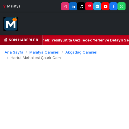
Malatya
📰 SON HABERLER
l Kalbi ve Kültür Cenneti: Yeşilyurt’ta Gezilecek Yerler ve Detaylı Sey
Ana Sayfa
Malatya Camileri
Akçadağ Camileri
Hartut Mahallesi Çatak Camii