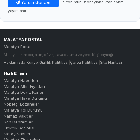
Yorum Gönder
* Yorumunuz onaylandıktan sonra
yayımlanır.
MALATYA PORTAL
Malatya Portalı
Malatya'nın haber, altın, döviz, hava durumu ve yerel bilgi kaynağı.
Hakkımızda
|
Künye
|
Gizlilik Politikası
|
Çerez Politikası
|
Site Haritası
Hızlı Erişim
Malatya Haberleri
Malatya Altın Fiyatları
Malatya Döviz Kurları
Malatya Hava Durumu
Nöbetçi Eczaneler
Malatya Yol Durumu
Namaz Vakitleri
Son Depremler
Elektrik Kesintisi
Motaş Saatleri
Malatya Tiyatroları