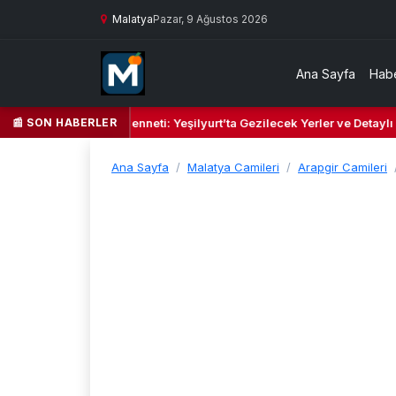
Malatya
Pazar, 9 Ağustos 2026
Ana Sayfa
Habe
📰 SON HABERLER
il Kalbi ve Kültür Cenneti: Yeşilyurt’ta Gezilecek Yerler ve Detaylı Se
Ana Sayfa
Malatya Camileri
Arapgir Camileri