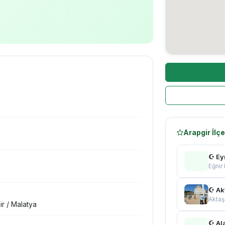
Arapgir İlç
☪ Ey
Eğnir
☪ Ak
Aktaş
ir / Malatya
☪ Al