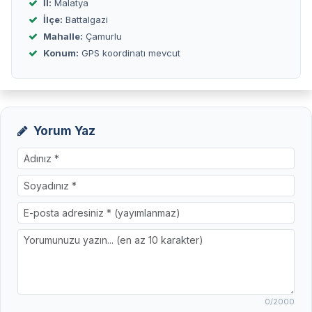
İl:
Malatya
İlçe:
Battalgazi
Mahalle:
Çamurlu
Konum:
GPS koordinatı mevcut
Yorum Yaz
0
/2000