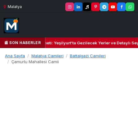
Malatya
📰 SON HABERLER
l Kalbi ve Kültür Cenneti: Yeşilyurt’ta Gezilecek Yerler ve Detaylı Sey
Ana Sayfa
Malatya Camileri
Battalgazi Camileri
Çamurlu Mahallesi Camii