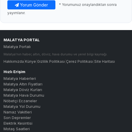
Yorum Gönder
* Yorumunuz onaylandıktan sonra
yayımlanır.
MALATYA PORTAL
Malatya Portalı
Malatya'nın haber, altın, döviz, hava durumu ve yerel bilgi kaynağı.
Hakkımızda
|
Künye
|
Gizlilik Politikası
|
Çerez Politikası
|
Site Haritası
Hızlı Erişim
Malatya Haberleri
Malatya Altın Fiyatları
Malatya Döviz Kurları
Malatya Hava Durumu
Nöbetçi Eczaneler
Malatya Yol Durumu
Namaz Vakitleri
Son Depremler
Elektrik Kesintisi
Motaş Saatleri