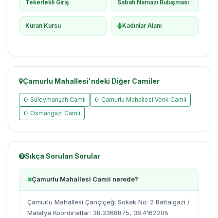
Tekerlekli Giriş
Sabah Namazı Buluşması
Kuran Kursu
Kadınlar Alanı
Çamurlu Mahallesi'ndeki Diğer Camiler
☪ Süleymanşah Camii
☪ Çamurlu Mahallesi Venk Camii
☪ Osmangazi Camii
Sıkça Sorulan Sorular
Çamurlu Mahallesi Camii nerede?
Çamurlu Mahallesi Çançiçeği Sokak No: 2 Battalgazi /
Malatya Koordinatlar: 38.3368875, 38.4162205