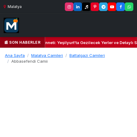
Malatya
📰 SON HABERLER
il Kalbi ve Kültür Cenneti: Yeşilyurt’ta Gezilecek Yerler ve Detaylı Se
Ana Sayfa
Malatya Camileri
Battalgazi Camileri
Abbasefendi Camii