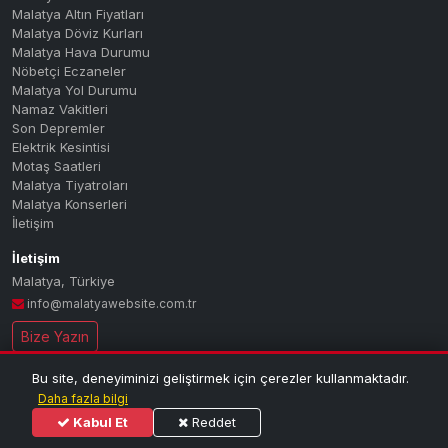
Malatya Altın Fiyatları
Malatya Döviz Kurları
Malatya Hava Durumu
Nöbetçi Eczaneler
Malatya Yol Durumu
Namaz Vakitleri
Son Depremler
Elektrik Kesintisi
Motaş Saatleri
Malatya Tiyatroları
Malatya Konserleri
İletişim
İletişim
Malatya
,
Türkiye
info@malatyawebsite.com.tr
Bize Yazın
Bu site, deneyiminizi geliştirmek için çerezler kullanmaktadır.
© 2026 MALATYA PORTAL — Tüm hakları saklıdır.
| Malatya'nın dijital
Daha fazla bilgi
haber ve bilgi portalı
Kabul Et
Reddet