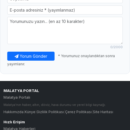
0
/2000
Yorum Gönder
* Yorumunuz onaylandıktan sonra
yayımlanır.
MALATYA PORTAL
Malatya Portalı
Malatya'nın haber, altın, döviz, hava durumu ve yerel bilgi kaynağı.
Hakkımızda
|
Künye
|
Gizlilik Politikası
|
Çerez Politikası
|
Site Haritası
Hızlı Erişim
Malatya Haberleri