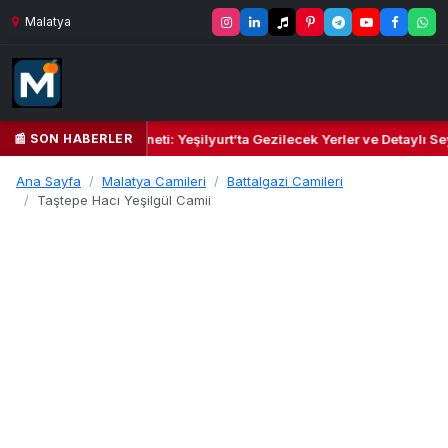
Malatya
📰 SON HABERLER
l Kalbi ve Kültür Cenneti: Yeşilyurt’ta Gezilecek Yerler ve Detaylı Sey
Ana Sayfa
Malatya Camileri
Battalgazi Camileri
Taştepe Hacı Yeşilgül Camii