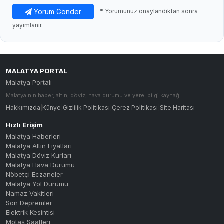
Yorum Gönder
* Yorumunuz onaylandıktan sonra
yayımlanır.
MALATYA PORTAL
Malatya Portalı
Malatya'nın haber, altın, döviz, hava durumu ve yerel bilgi kaynağı.
Hakkımızda
|
Künye
|
Gizlilik Politikası
|
Çerez Politikası
|
Site Haritası
Hızlı Erişim
Malatya Haberleri
Malatya Altın Fiyatları
Malatya Döviz Kurları
Malatya Hava Durumu
Nöbetçi Eczaneler
Malatya Yol Durumu
Namaz Vakitleri
Son Depremler
Elektrik Kesintisi
Motaş Saatleri