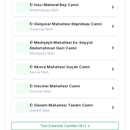
☪ Hacı Mehmet Bey Camii
İbrahimpaşa Mah.
☪ Günpınar Mahallesi Köprübaşı Camii
Günpınar Mah.
☪ Medişeyh Mahallesi Es-Seyyid
Abdurrahman Gazi Camii
Medişeyh Mah.
☪ Akova Mahallesi Suçatı Camii
Akova Mah.
☪ Hacolar Mahallesi Camii
Hacolar Mah.
☪ Günerli Mahallesi Tanikli Camii
Günerli Mah.
Tüm Darende Camileri (8+) →