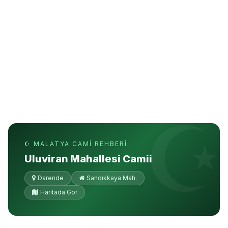
☪ MALATYA CAMI REHBERI
Uluviran Mahallesi Camii
Darende
Sandıkkaya Mah.
Haritada Gör