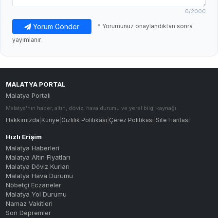
0
/2000
Yorum Gönder
* Yorumunuz onaylandıktan sonra
yayımlanır.
MALATYA PORTAL
Malatya Portalı
Malatya'nın haber, altın, döviz, hava durumu ve yerel bilgi kaynağı.
Hakkımızda
|
Künye
|
Gizlilik Politikası
|
Çerez Politikası
|
Site Haritası
Hızlı Erişim
Malatya Haberleri
Malatya Altın Fiyatları
Malatya Döviz Kurları
Malatya Hava Durumu
Nöbetçi Eczaneler
Malatya Yol Durumu
Namaz Vakitleri
Son Depremler