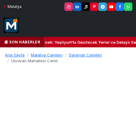
Malatya
📰 SON HABERLER
l Kalbi ve Kültür Cenneti: Yeşilyurt’ta Gezilecek Yerler ve Detaylı Sey
Ana Sayfa
Malatya Camileri
Darende Camileri
Uluviran Mahallesi Camii