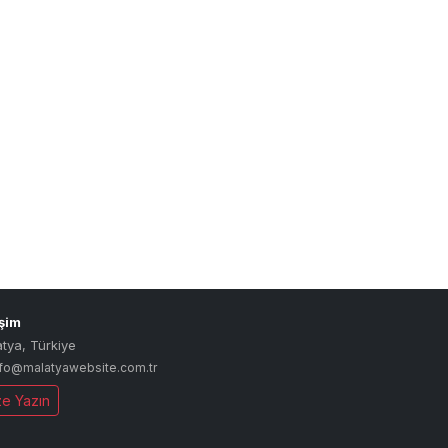
işim
atya
,
Türkiye
nfo@malatyawebsite.com.tr
ze Yazın