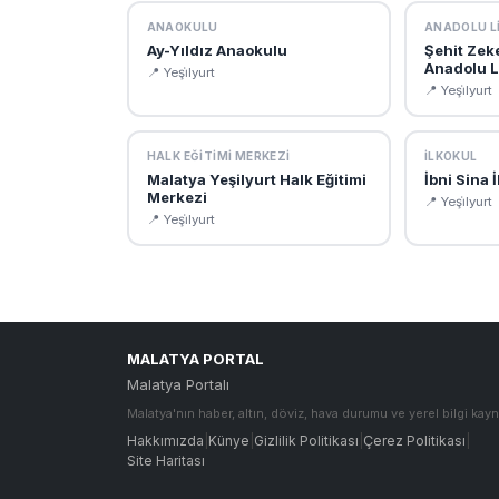
ANAOKULU
ANADOLU LI
Ay-Yıldız Anaokulu
Şehit Zek
Anadolu L
📍 Yeşi̇lyurt
📍 Yeşi̇lyurt
HALK EĞITIMI MERKEZI
İLKOKUL
Malatya Yeşilyurt Halk Eğitimi
İbni Sina 
Merkezi
📍 Yeşi̇lyurt
📍 Yeşi̇lyurt
MALATYA PORTAL
Malatya Portalı
Malatya'nın haber, altın, döviz, hava durumu ve yerel bilgi kayn
Hakkımızda
|
Künye
|
Gizlilik Politikası
|
Çerez Politikası
|
Site Haritası