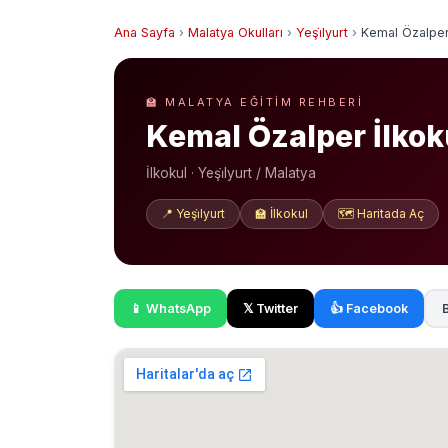
Ana Sayfa
›
Malatya Okulları
›
Yeşi̇lyurt
›
Kemal Özalper
🏫 MALATYA EĞITIM REHBERI
Kemal Özalper İlkok
İlkokul · Yeşi̇lyurt / Malatya
📍 Yeşi̇lyurt
🏫 İlkokul
🗺️ Haritada Aç
📱 WhatsApp
𝕏 Twitter
👍 Facebook
B