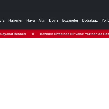
yfa
Haberler
Hava
Altın
Döviz
Eczaneler
Doğalgaz
Yol 
yahat Rehberi
◆
Bozkırın Ortasında Bir Vaha: Yazıhan’da Gezilec