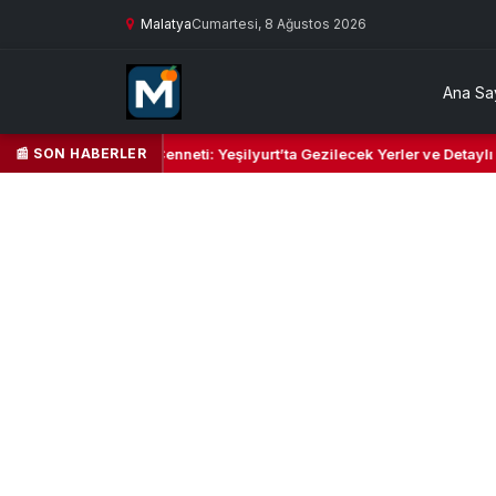
Malatya
Cumartesi, 8 Ağustos 2026
Ana Sa
📰 SON HABERLER
il Kalbi ve Kültür Cenneti: Yeşilyurt’ta Gezilecek Yerler ve Detaylı Se