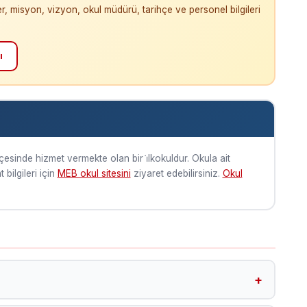
ler, misyon, vizyon, okul müdürü, tarihçe ve personel bilgileri
ı
ilçesinde hizmet vermekte olan bir i̇lkokuldur. Okula ait
bilgileri için
MEB okul sitesini
ziyaret edebilirsiniz.
Okul
e yer almaktadır. Google Harita koordinatları: