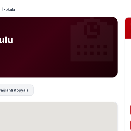
 İlkokulu
ulu
ağlantı Kopyala