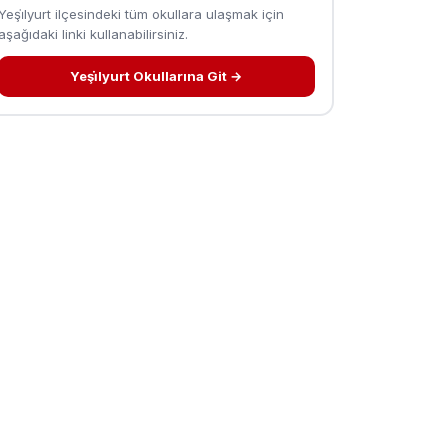
Yeşi̇lyurt ilçesindeki tüm okullara ulaşmak için
aşağıdaki linki kullanabilirsiniz.
Yeşi̇lyurt Okullarına Git →