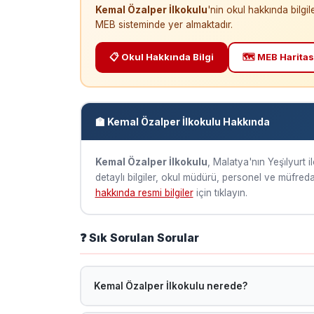
Kemal Özalper İlkokulu
'nin okul hakkında bilgi
MEB sisteminde yer almaktadır.
📋 Okul Hakkında Bilgi
🗺️ MEB Haritas
🏫 Kemal Özalper İlkokulu Hakkında
Kemal Özalper İlkokulu
, Malatya'nın Yeşi̇lyurt 
detaylı bilgiler, okul müdürü, personel ve müfredat 
hakkında resmi bilgiler
için tıklayın.
❓ Sık Sorulan Sorular
Kemal Özalper İlkokulu nerede?
Kemal Özalper İlkokulu, Malatya Yeşi̇lyurt ilçesind