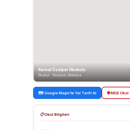
Kemal Özalper İlkokulu
İlkokul · Yeşi̇lyurt, Malatya
🗺️ Google Maps'te Yol Tarifi Al
🌐 MEB Okul 
📋
Okul Bilgileri