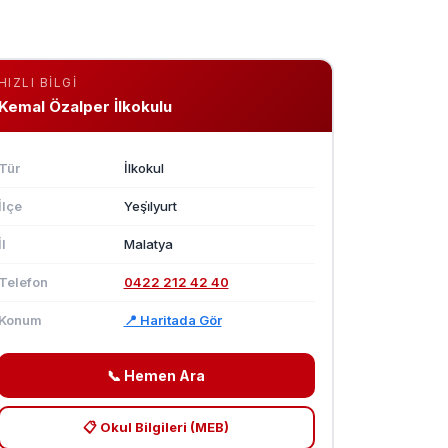
HIZLI BILGI
Kemal Özalper İlkokulu
Tür
İlkokul
İlçe
Yeşi̇lyurt
İl
Malatya
Telefon
0422 212 42 40
Konum
📍 Haritada Gör
📞 Hemen Ara
📋 Okul Bilgileri (MEB)