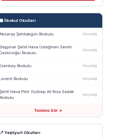
🏫 İlkokul Okulları
Aksaray Şehitakgün İlkokulu
Akçadağ
Başpınar Şehit Hava Üsteğmen Semih
Akçadağ
Desticioğlu İlkokulu
Esenbey İlkokulu
Akçadağ
Levent İlkokulu
Akçadağ
Şehit Hava Pilot Yüzbaşı Ali Rıza Sadak
Akçadağ
İlkokulu
Tümünü Gör →
📍 Yeşi̇lyurt Okulları