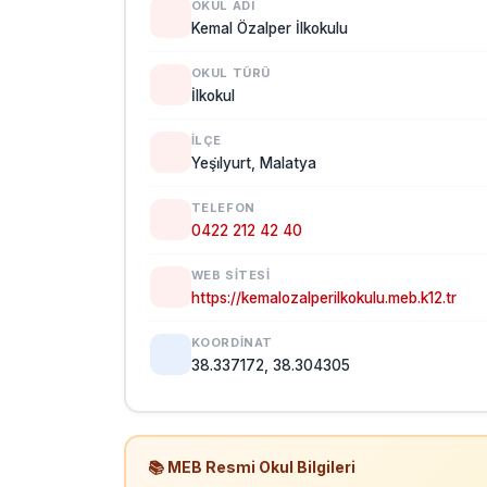
OKUL ADI
Kemal Özalper İlkokulu
OKUL TÜRÜ
İlkokul
İLÇE
Yeşi̇lyurt, Malatya
TELEFON
0422 212 42 40
WEB SITESI
https://kemalozalperilkokulu.meb.k12.tr
KOORDINAT
38.337172, 38.304305
📚 MEB Resmi Okul Bilgileri