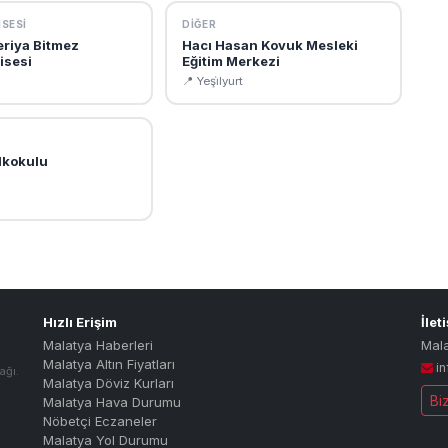
SESI
DIĞER
eriya Bitmez
Hacı Hasan Kovuk Mesleki
isesi
Eğitim Merkezi
📍 Yeşi̇lyurt
İlkokulu
Hızlı Erişim
İlet
Malatya Haberleri
Mal
Malatya Altın Fiyatları
i
ağı.
Malatya Döviz Kurları
Bi
Malatya Hava Durumu
Nöbetçi Eczaneler
Malatya Yol Durumu