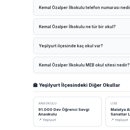
38.337171894148, 38.304305199733. Harita için t
Kemal Özalper İlkokulu telefon numarası nedi
q=38.337171894148,38.304305199733
Kemal Özalper İlkokulu telefon numarası: 0422 21
geçebilirsiniz.
Kemal Özalper İlkokulu ne tür bir okul?
Kemal Özalper İlkokulu, MEB'e bağlı bir İlkokul ol
devam etmektedir.
Yeşi̇lyurt ilçesinde kaç okul var?
Malatya Yeşi̇lyurt ilçesinde toplam 228 okul bulun
ilce=YE%C5%9E%C4%B0LYURT adresinden ulaşab
Kemal Özalper İlkokulu MEB okul sitesi nedir?
Kemal Özalper İlkokulu resmi MEB okul sitesi: htt
öğretmen kadrosu, vizyon-misyon ve kurumsal bilgi
🏫 Yeşi̇lyurt İlçesindeki Diğer Okullar
ANAOKULU
LISE
91.000 Dev Öğrenci Sevgi
Malatya A
Anaokulu
Sanatlar L
📍 Yeşi̇lyurt
📍 Yeşi̇lyurt