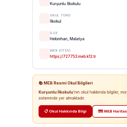
Kurşunlu İlkokulu
OKUL TÜRÜ
İlkokul
İLÇE
Heki̇mhan, Malatya
WEB SITESI
https://727753.meb.k12.tr
📚 MEB Resmi Okul Bilgileri
Kurşunlu İlkokulu
'nin okul hakkında bilgiler, m
sisteminde yer almaktadır.
📋 Okul Hakkında Bilgi
🗺️ MEB Haritas