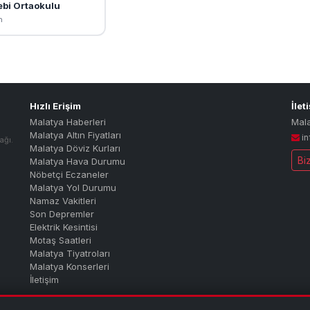
bi Ortaokulu
n
Hızlı Erişim
İlet
Malatya Haberleri
Mal
Malatya Altın Fiyatları
i
ağı.
Malatya Döviz Kurları
Bi
Malatya Hava Durumu
Nöbetçi Eczaneler
Malatya Yol Durumu
Namaz Vakitleri
Son Depremler
Elektrik Kesintisi
Motaş Saatleri
Malatya Tiyatroları
Malatya Konserleri
İletişim