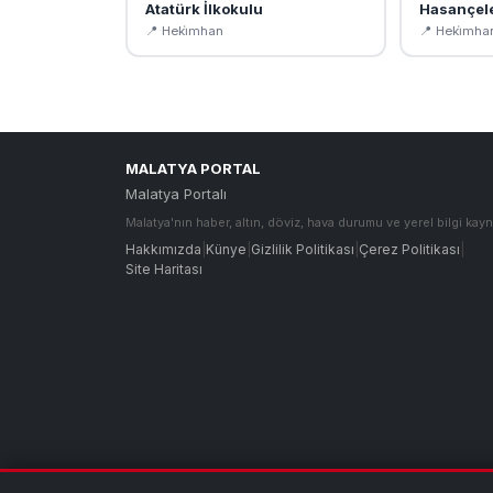
Atatürk İlkokulu
Hasançele
📍 Heki̇mhan
📍 Heki̇mha
MALATYA PORTAL
Malatya Portalı
Malatya'nın haber, altın, döviz, hava durumu ve yerel bilgi kayn
Hakkımızda
|
Künye
|
Gizlilik Politikası
|
Çerez Politikası
|
Site Haritası