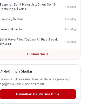
Başpınar Şehit Hava Üsteğmen Semih
Akçadağ
Desticioğlu İlkokulu
Esenbey İlkokulu
Akçadağ
Levent İlkokulu
Akçadağ
Şehit Hava Pilot Yüzbaşı Ali Rıza Sadak
Akçadağ
İlkokulu
Tümünü Gör →
📍 Heki̇mhan Okulları
Heki̇mhan ilçesindeki tüm okullara ulaşmak için
aşağıdaki linki kullanabilirsiniz.
Heki̇mhan Okullarına Git →