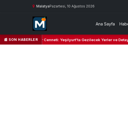
Malatya
Pazartesi, 10 Ağustos 2026
Ana Sayfa
Habe
📰 SON HABERLER
Yeşil Kalbi ve Kültür Cenneti: Yeşilyurt’ta Gezilecek Yerler ve Detaylı