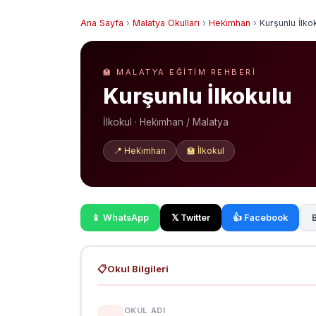
Ana Sayfa
›
Malatya Okulları
›
Heki̇mhan
›
Kurşunlu İlko
🏫 MALATYA EĞITIM REHBERI
Kurşunlu İlkokulu
İlkokul · Heki̇mhan / Malatya
📍 Heki̇mhan
🏫 İlkokul
📱 WhatsApp
𝕏 Twitter
👍 Facebook
B
📋
Okul Bilgileri
OKUL ADI