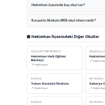
devam etmektedir.
Heki̇mhan ilçesinde kaç okul var?
Malatya Heki̇mhan ilçesinde toplam 18 okul bulun
ilce=HEK%C4%B0MHAN adresinden ulaşabilirsini
Kurşunlu İlkokulu MEB okul sitesi nedir?
Kurşunlu İlkokulu resmi MEB okul sitesi: https://
vizyon-misyon ve kurumsal bilgilere ulaşabilirsini
🏫 Heki̇mhan İlçesindeki Diğer Okullar
HALK EĞITIMI MERKEZI
ANADOLU LI
Hekimhan Halk Eğitimi
Hekimhan 
Merkezi
📍 Heki̇mha
📍 Heki̇mhan
İLKOKUL
ORTAOKUL
Yukarı Kocaözü İlkokulu
Sakarya O
📍 Heki̇mhan
📍 Heki̇mha
İLKOKUL
ORTAOKUL