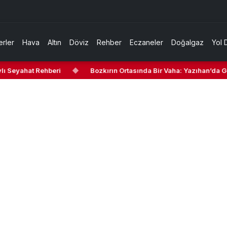
rler
Hava
Altın
Döviz
Rehber
Eczaneler
Doğalgaz
Yol 
 Seyahat Rehberi
◆
Bozkırın Ortasında Bir Vaha: Yazıhan’da Gezi