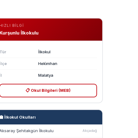
HIZLI BILGI
Kurşunlu İlkokulu
Tür
İlkokul
İlçe
Heki̇mhan
İl
Malatya
📋 Okul Bilgileri (MEB)
🏫 İlkokul Okulları
Aksaray Şehitakgün İlkokulu
Akçadağ