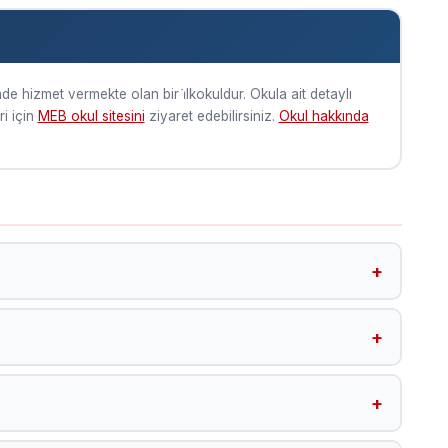
de hizmet vermekte olan bir i̇lkokuldur. Okula ait detaylı
ri için
MEB okul sitesini
ziyaret edebilirsiniz.
Okul hakkında
r almaktadır.
ul sitesini ziyaret edebilirsiniz.
alatya Heki̇mhan ilçesinde 2026 yılında eğitim-öğretime