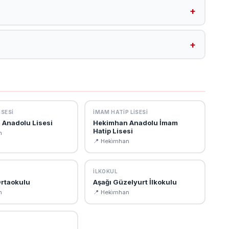
maktadır. Tüm Heki̇mhan okullarına /malatya-okullar?
z.
727753.meb.k12.tr. Bu sitede okul müdürü, öğretmen kadrosu,
z.
SESI
İMAM HATIP LISESI
Anadolu Lisesi
Hekimhan Anadolu İmam
Hatip Lisesi
n
📍 Heki̇mhan
İLKOKUL
rtaokulu
Aşağı Güzelyurt İlkokulu
n
📍 Heki̇mhan