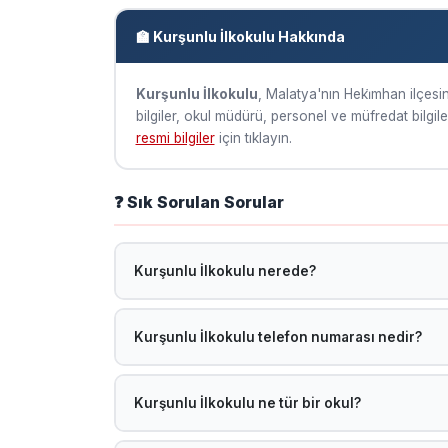
🏫 Kurşunlu İlkokulu Hakkında
Kurşunlu İlkokulu
, Malatya'nın Heki̇mhan ilçesin
bilgiler, okul müdürü, personel ve müfredat bilgile
resmi bilgiler
için tıklayın.
❓ Sık Sorulan Sorular
Kurşunlu İlkokulu nerede?
Kurşunlu İlkokulu, Malatya Heki̇mhan ilçesinde ye
Kurşunlu İlkokulu telefon numarası nedir?
Telefon bilgisi sisteme henüz eklenmemiştir. MEB ok
Kurşunlu İlkokulu ne tür bir okul?
Kurşunlu İlkokulu, MEB'e bağlı bir İlkokul olup M