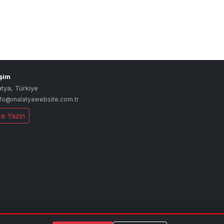
işim
atya
,
Türkiye
nfo@malatyawebsite.com.tr
ze Yazın