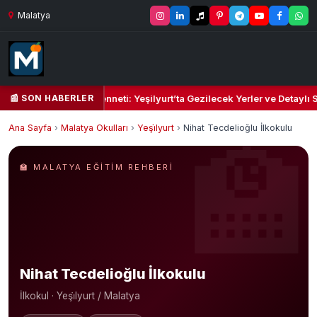
Malatya
📰 SON HABERLER
şil Kalbi ve Kültür Cenneti: Yeşilyurt’ta Gezilecek Yerler ve Detaylı S
Ana Sayfa
›
Malatya Okulları
›
Yeşi̇lyurt
›
Nihat Tecdelioğlu İlkokulu
🏫 MALATYA EĞITIM REHBERI
Nihat Tecdelioğlu İlkokulu
İlkokul · Yeşi̇lyurt / Malatya