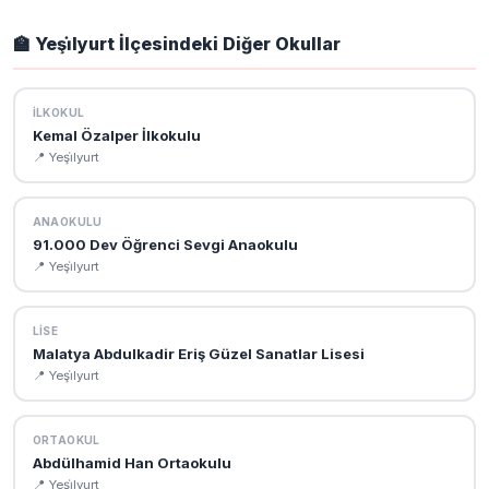
Nihat Tecdelioğlu İlkokulu resmi MEB okul sitesi:
https://nihattecdeliogluilkokulu.meb.k12.tr. Bu sitede okul
🏫 Yeşi̇lyurt İlçesindeki Diğer Okullar
müdürü, öğretmen kadrosu, vizyon-misyon ve kurumsal
bilgilere ulaşabilirsiniz.
İLKOKUL
Kemal Özalper İlkokulu
📍 Yeşi̇lyurt
ANAOKULU
91.000 Dev Öğrenci Sevgi Anaokulu
📍 Yeşi̇lyurt
LISE
Malatya Abdulkadir Eriş Güzel Sanatlar Lisesi
📍 Yeşi̇lyurt
ORTAOKUL
Abdülhamid Han Ortaokulu
📍 Yeşi̇lyurt