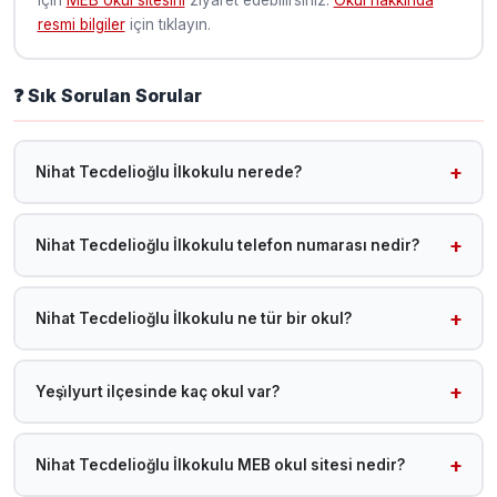
resmi bilgiler
için tıklayın.
❓ Sık Sorulan Sorular
Nihat Tecdelioğlu İlkokulu nerede?
Nihat Tecdelioğlu İlkokulu, Malatya Yeşi̇lyurt ilçesinde yer
almaktadır.
Nihat Tecdelioğlu İlkokulu telefon numarası nedir?
Telefon bilgisi sisteme henüz eklenmemiştir. MEB okul
sitesini ziyaret edebilirsiniz.
Nihat Tecdelioğlu İlkokulu ne tür bir okul?
Nihat Tecdelioğlu İlkokulu, MEB'e bağlı bir İlkokul olup
Malatya Yeşi̇lyurt ilçesinde 2026 yılında eğitim-öğretime
Yeşi̇lyurt ilçesinde kaç okul var?
devam etmektedir.
Malatya Yeşi̇lyurt ilçesinde toplam 228 okul bulunmaktadır.
Tüm Yeşi̇lyurt okullarına /malatya-okullar?
Nihat Tecdelioğlu İlkokulu MEB okul sitesi nedir?
ilce=YE%C5%9E%C4%B0LYURT adresinden ulaşabilirsiniz.