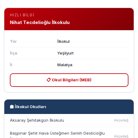
HIZLI BILGI
Nihat Tecdelioğlu İlkokulu
Tür
İlkokul
İlçe
Yeşi̇lyurt
İl
Malatya
📋 Okul Bilgileri (MEB)
🏫 İlkokul Okulları
Aksaray Şehitakgün İlkokulu
Akçadağ
Başpınar Şehit Hava Üsteğmen Semih Desticioğlu
Akçadağ