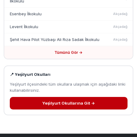
İlkokulu
Esenbey İlkokulu
Akçadağ
Levent İlkokulu
Akçadağ
Şehit Hava Pilot Yüzbaşı Ali Rıza Sadak İlkokulu
Akçadağ
Tümünü Gör →
📍 Yeşi̇lyurt Okulları
Yeşi̇lyurt ilçesindeki tüm okullara ulaşmak için aşağıdaki linki
kullanabilirsiniz.
Yeşi̇lyurt Okullarına Git →