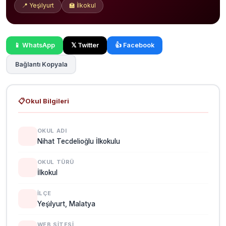
📍 Yeşi̇lyurt
🏫 İlkokul
📱 WhatsApp
𝕏 Twitter
👍 Facebook
Bağlantı Kopyala
📋
Okul Bilgileri
OKUL ADI
Nihat Tecdelioğlu İlkokulu
OKUL TÜRÜ
İlkokul
İLÇE
Yeşi̇lyurt, Malatya
WEB SITESI