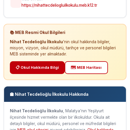
https://nihattecdeliogluilkokulu.meb.k12.tr
📚 MEB Resmi Okul Bilgileri
Nihat Tecdelioğlu İlkokulu
'nin okul hakkında bilgiler,
misyon, vizyon, okul müdürü, tarihçe ve personel bilgileri
MEB sisteminde yer almaktadır.
📋 Okul Hakkında Bilgi
🗺️ MEB Haritası
🏫 Nihat Tecdelioğlu İlkokulu Hakkında
Nihat Tecdelioğlu İlkokulu
, Malatya'nın Yeşi̇lyurt
ilçesinde hizmet vermekte olan bir i̇lkokuldur. Okula ait
detaylı bilgiler, okul müdürü, personel ve müfredat bilgileri
için
MEB okul sitesini
ziyaret edebilirsiniz.
Okul hakkında