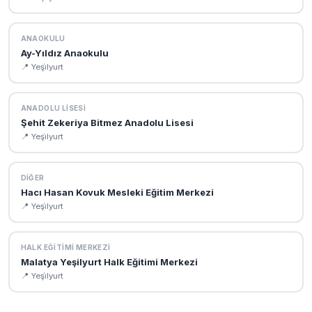
ANAOKULU
Ay-Yıldız Anaokulu
📍 Yeşi̇lyurt
ANADOLU LISESI
Şehit Zekeriya Bitmez Anadolu Lisesi
📍 Yeşi̇lyurt
DIĞER
Hacı Hasan Kovuk Mesleki Eğitim Merkezi
📍 Yeşi̇lyurt
HALK EĞITIMI MERKEZI
Malatya Yeşilyurt Halk Eğitimi Merkezi
📍 Yeşi̇lyurt