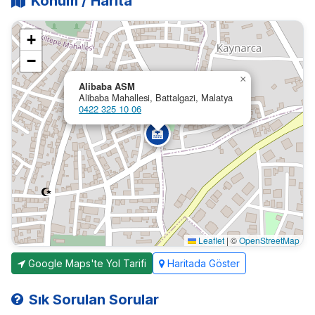
Konum / Harita
+
−
×
Alibaba ASM
Alibaba Mahallesi, Battalgazi, Malatya
0422 325 10 06
🏥
Leaflet
|
©
OpenStreetMap
Google Maps'te Yol Tarifi
Haritada Göster
Sık Sorulan Sorular