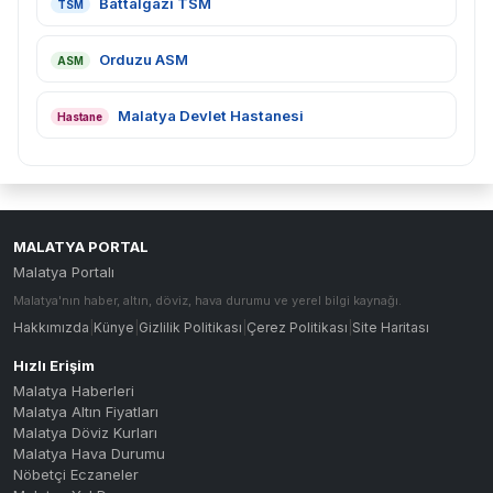
Battalgazi TSM
TSM
Orduzu ASM
ASM
Malatya Devlet Hastanesi
Hastane
MALATYA PORTAL
Malatya Portalı
Malatya'nın haber, altın, döviz, hava durumu ve yerel bilgi kaynağı.
Hakkımızda
|
Künye
|
Gizlilik Politikası
|
Çerez Politikası
|
Site Haritası
Hızlı Erişim
Malatya Haberleri
Malatya Altın Fiyatları
Malatya Döviz Kurları
Malatya Hava Durumu
Nöbetçi Eczaneler