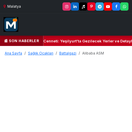
Malatya
📰 SON HABERLER
 Yeşil Kalbi ve Kültür Cenneti: Yeşilyurt’ta Gezilecek Yerler ve Detayl
Ana Sayfa
Sağlık Ocakları
Battalgazi
Alibaba ASM