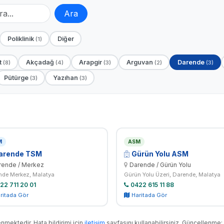
Ara
Poliklinik
Diğer
(1)
t
Akçadağ
Arapgir
Arguvan
Darende
(8)
(4)
(3)
(2)
(3)
Pütürge
Yazıhan
(3)
(3)
M
ASM
arende TSM
Gürün Yolu ASM
rende / Merkez
Darende / Gürün Yolu
nde Merkez, Malatya
Gürün Yolu Üzeri, Darende, Malatya
22 711 20 01
0422 615 11 88
ritada Gör
Haritada Gör
mektedir. Hata bildirimi için
iletişim
sayfasını kullanabilirsiniz. Güncellenme