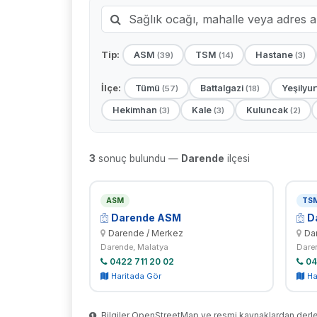
ASM
TSM
Hastane
Tip:
(39)
(14)
(3)
Tümü
Battalgazi
Yeşilyur
İlçe:
(57)
(18)
Hekimhan
Kale
Kuluncak
(3)
(3)
(2)
3
sonuç bulundu —
Darende
ilçesi
ASM
TS
Darende ASM
D
Darende / Merkez
Da
Darende, Malatya
Dare
0422 711 20 02
04
Haritada Gör
Ha
Bilgiler OpenStreetMap ve resmi kaynaklardan derlen