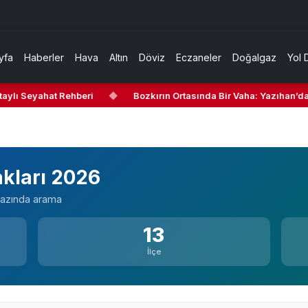
yfa
Haberler
Hava
Altın
Döviz
Eczaneler
Doğalgaz
Yol 
aylı Seyahat Rehberi
◆
Bozkırın Ortasında Bir Vaha: Yazıhan’da G
akları 2026
 bazında arama
13
İlçe