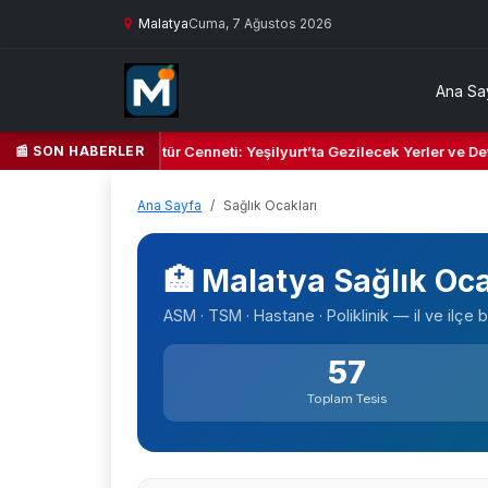
Malatya
Cuma, 7 Ağustos 2026
Ana Sa
📰 SON HABERLER
nın Yeşil Kalbi ve Kültür Cenneti: Yeşilyurt’ta Gezilecek Yerler ve Det
Ana Sayfa
Sağlık Ocakları
🏥 Malatya Sağlık Oc
ASM · TSM · Hastane · Poliklinik — il ve ilçe
57
Toplam Tesis