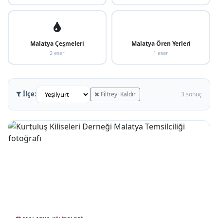
Malatya Çeşmeleri
Malatya Ören Yerleri
2 eser
1 eser
İlçe:
Filtreyi Kaldır
3 sonuç