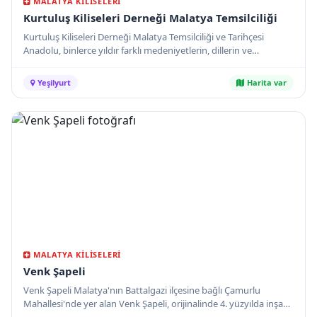
MALATYA KILISELERI
Kurtuluş Kiliseleri Derneği Malatya Temsilciliği
Kurtuluş Kiliseleri Derneği Malatya Temsilciliği ve Tarihçesi
Anadolu, binlerce yıldır farklı medeniyetlerin, dillerin ve
inançların bir arada harmanlandığı, hoşgörü kültürünün ilmek
ilmek işlendiği kadim bir coğrafyadır.
Yeşilyurt
Harita var
MALATYA KILISELERI
Venk Şapeli
Venk Şapeli Malatya'nın Battalgazi ilçesine bağlı Çamurlu
Mahallesi'nde yer alan Venk Şapeli, orijinalinde 4. yüzyılda inşa
edilen köklü bir manastır kompleksinin günümüze ulaşan ana