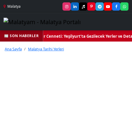
Malatya
📰 SON HABERLER
n Yeşil Kalbi ve Kültür Cenneti: Yeşilyurt’ta Gezilecek Yerler ve Deta
Ana Sayfa
Malatya Tarihi Yerleri