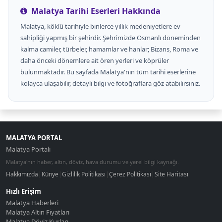
Malatya Tarihi Eserleri Hakkında
Malatya, köklü tarihiyle binlerce yıllık medeniyetlere ev
sahipliği yapmış bir şehirdir. Şehrimizde Osmanlı döneminden
kalma camiler, türbeler, hamamlar ve hanlar; Bizans, Roma ve
daha önceki dönemlere ait ören yerleri ve köprüler
bulunmaktadır. Bu sayfada Malatya'nın tüm tarihi eserlerine
kolayca ulaşabilir, detaylı bilgi ve fotoğraflara göz atabilirsiniz.
MALATYA PORTAL
Malatya Portalı
Malatya'nın haber, altın, döviz, hava durumu ve yerel bilgi kaynağı.
Hakkımızda
|
Künye
|
Gizlilik Politikası
|
Çerez Politikası
|
Site Haritası
Hızlı Erişim
Malatya Haberleri
Malatya Altın Fiyatları
Malatya Döviz Kurları