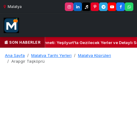
Malatya
📰 SON HABERLER
il Kalbi ve Kültür Cenneti: Yeşilyurt’ta Gezilecek Yerler ve Detaylı Se
Ana Sayfa
Malatya Tarihi Yerleri
Malatya Köprüleri
Arapgir Taşköprü