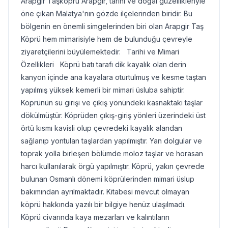
Arapgir Taşköprü Arapgir, tarihi ve doğal güzellikleriyle
öne çıkan Malatya'nın gözde ilçelerinden biridir. Bu
bölgenin en önemli simgelerinden biri olan Arapgir Taş
Köprü hem mimarisiyle hem de bulunduğu çevreyle
ziyaretçilerini büyülemektedir. Tarihi ve Mimari
Özellikleri Köprü batı tarafı dik kayalık olan derin
kanyon içinde ana kayalara oturtulmuş ve kesme taştan
yapılmış yüksek kemerli bir mimari üsluba sahiptir.
Köprünün su girişi ve çıkış yönündeki kasnaktaki taşlar
dökülmüştür. Köprüden çıkış-giriş yönleri üzerindeki üst
örtü kısmı kavisli olup çevredeki kayalık alandan
sağlanıp yontulan taşlardan yapılmıştır. Yan dolgular ve
toprak yolla birleşen bölümde moloz taşlar ve horasan
harcı kullanılarak örgü yapılmıştır. Köprü, yakın çevrede
bulunan Osmanlı dönemi köprülerinden mimari üslup
bakımından ayrılmaktadır. Kitabesi mevcut olmayan
köprü hakkında yazılı bir bilgiye henüz ulaşılmadı.
Köprü civarında kaya mezarları ve kalıntıların