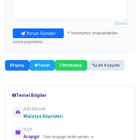
0
/2000
Yorum Gönder
* Yorumunuz onaylandıktan
sonra yayımlanır.
Paylaş
Tweet
WhatsApp
Link Kopyala
Temel Bilgiler
KATEGORI
Malatya Köprüleri
İLÇE
Arapgir
· Tüm Arapgir tarihi yerleri →