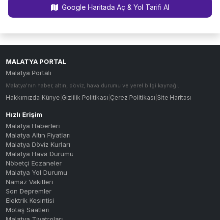
Google Haritada Aç & Yol Tarifi Al
MALATYA PORTAL
Malatya Portalı
Malatya'nın haber, altın, döviz, hava durumu ve yerel bilgi kaynağı.
Hakkımızda
|
Künye
|
Gizlilik Politikası
|
Çerez Politikası
|
Site Haritası
Hızlı Erişim
Malatya Haberleri
Malatya Altın Fiyatları
Malatya Döviz Kurları
Malatya Hava Durumu
Nöbetçi Eczaneler
Malatya Yol Durumu
Namaz Vakitleri
Son Depremler
Elektrik Kesintisi
Motaş Saatleri
Malatya Tiyatroları